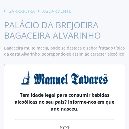
GARRAFEIRA
AGUARDENTE
PALÁCIO DA BREJOEIRA
BAGACEIRA ALVARINHO
Bagaceira muito macia, onde se destaca o sabor frutado típico
da casta Alvarinho, sobrepondo-se assim ao carácter alcoólico
e criando uma envolvência muito suave e harmoniosa ao
LER MAIS
paladar. Apresenta um final longo revelando-nos um conjunto
muito agradável de aromas a fruta fresca, misturados com
74,
notas de aromas florais, típicos da casta que lhe dá origem.
90€
TAXA LEGAL EM VIGOR INCLUÍDO.
Tem idade legal para consumir bebidas
despesas de envio calculadas na finalização da compra
valor de conversão meramente indicativo, sendo a transação da encomenda, efetuada
alcoólicas no seu país? Informe-nos em que
em euros (€).
ano nasceu.