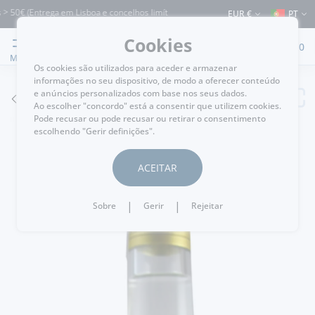
50€ (Entrega em Lisboa e concelhos limítrofes) ⚠️ Envios para Portugal e para o re
EUR €
PT
Cookies
0
MENU
Os cookies são utilizados para aceder e armazenar
informações no seu dispositivo, de modo a oferecer conteúdo
e anúncios personalizados com base nos seus dados.
VOLTAR
Ao escolher "concordo" está a consentir que utilizem cookies.
Pode recusar ou pode recusar ou retirar o consentimento
escolhendo "Gerir definições".
ACEITAR
|
|
Sobre
Gerir
Rejeitar