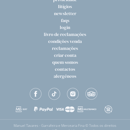
litígios
newsletter
faqs
login
livro de reclamações
condições venda
reclamações
criar conta
quem somos
contactos
alergéneos
Manuel Tavares - Garrafeira e Mercearia Fina © Todos os direitos