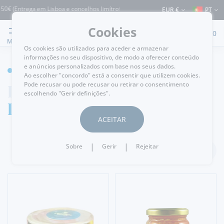
€ (Entrega em Lisboa e concelhos limítrofes) ⚠️ Envios para Portugal e para o rest
EUR €
PT
Cookies
0
MENU
Os cookies são utilizados para aceder e armazenar
informações no seu dispositivo, de modo a oferecer conteúdo
e anúncios personalizados com base nos seus dados.
MERCEARIA
Ao escolher "concordo" está a consentir que utilizem cookies.
Doces e Compotas
Pode recusar ou pode recusar ou retirar o consentimento
escolhendo "Gerir definições".
Doces
ACEITAR
|
|
Sobre
Gerir
Rejeitar
FILTRAR