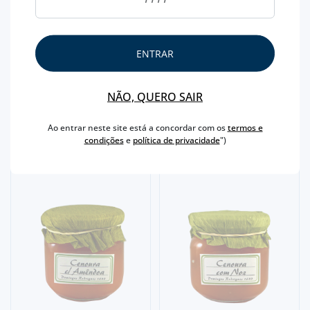
DOCES
ENTRAR
DOCES
DOCE DE CENOURA
DOCE DE BANANA AZORES
GOURMET
NÃO, QUERO SAIR
3,
80€
3,
70€
Ao entrar neste site está a concordar com os
termos e
condições
e
política de privacidade
")