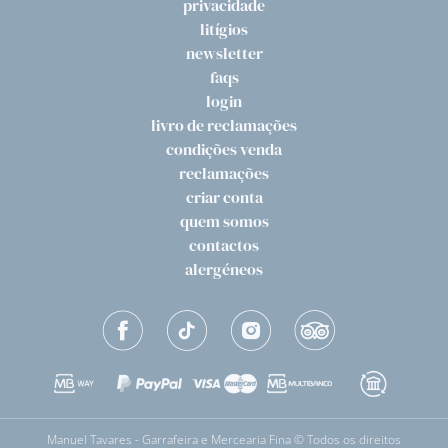
privacidade
litígios
newsletter
faqs
login
livro de reclamações
condições venda
reclamações
criar conta
quem somos
contactos
alergéneos
Manuel Tavares - Garrafeira e Mercearia Fina © Todos os direitos