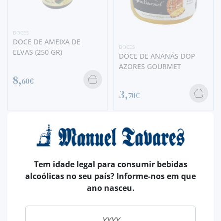
DOCES
DOCE DE AMEIXA DE
DOCES
ELVAS (250 GR)
DOCE DE ANANÁS DOP
AZORES GOURMET
8,
60€
3,
70€
Tem idade legal para consumir bebidas
alcoólicas no seu país? Informe-nos em que
ano nasceu.