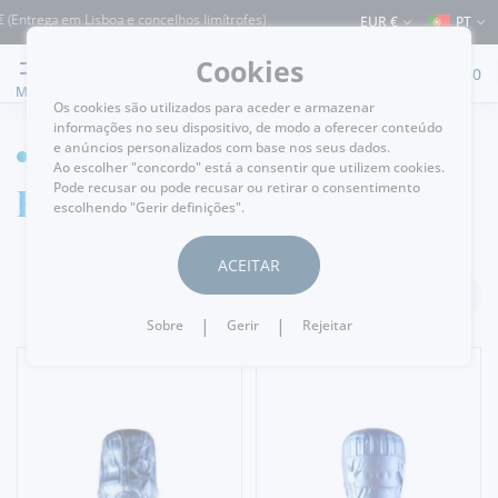
ga em Lisboa e concelhos limítrofes) ⚠️ Envios para Portugal e para o resto do Mu
EUR €
PT
Cookies
0
MENU
Os cookies são utilizados para aceder e armazenar
informações no seu dispositivo, de modo a oferecer conteúdo
e anúncios personalizados com base nos seus dados.
GARRAFEIRA
Ao escolher "concordo" está a consentir que utilizem cookies.
Espumante
Pode recusar ou pode recusar ou retirar o consentimento
escolhendo "Gerir definições".
ACEITAR
FILTRAR
|
|
Sobre
Gerir
Rejeitar