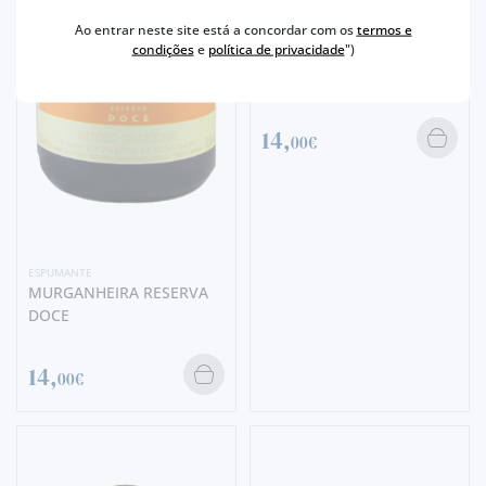
Ao entrar neste site está a concordar com os
termos e
ESPUMANTE
condições
e
política de privacidade
")
MURGANHEIRA RESERVA
MEIO SECO
14,
00€
ESPUMANTE
MURGANHEIRA RESERVA
DOCE
14,
00€