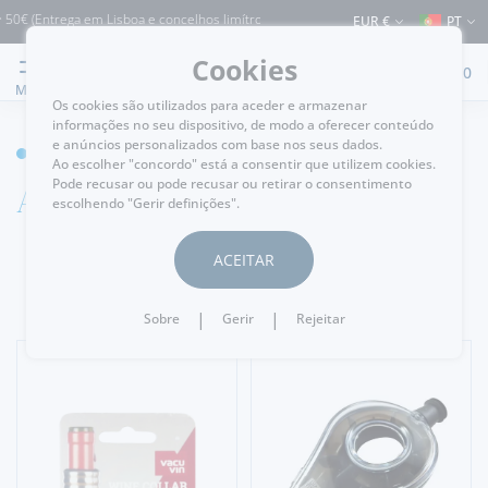
0€ (Entrega em Lisboa e concelhos limítrofes) ⚠️ Envios para Portugal e para o res
EUR €
PT
Cookies
0
MENU
Os cookies são utilizados para aceder e armazenar
informações no seu dispositivo, de modo a oferecer conteúdo
e anúncios personalizados com base nos seus dados.
GARRAFEIRA
Ao escolher "concordo" está a consentir que utilizem cookies.
Acessórios
Pode recusar ou pode recusar ou retirar o consentimento
escolhendo "Gerir definições".
ACEITAR
|
|
Sobre
Gerir
Rejeitar