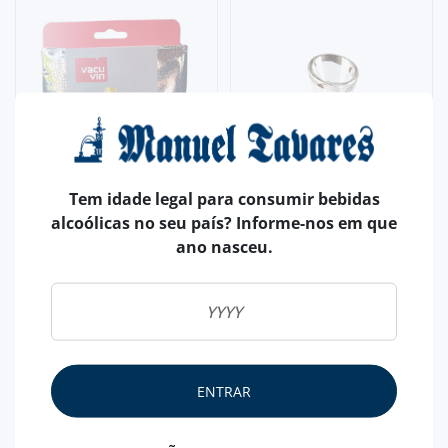
Tem idade legal para consumir bebidas
alcoólicas no seu país? Informe-nos em que
ano nasceu.
ACESSÓRIOS
MANGA REFRIGERANTE DE
GARRAFA (VAC U VIN)
ACESSÓRIOS
MINI DECANTADOR DE
12,
60€
GARRAFA
ENTRAR
9,
50€