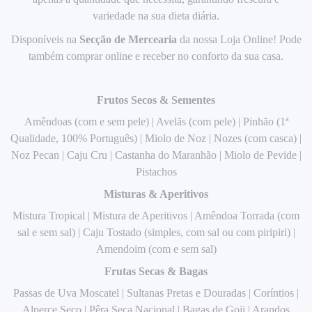
variedade na sua dieta diária.
Disponíveis na
Secção de Mercearia
da nossa Loja Online! Pode
também comprar online e receber no conforto da sua casa.
Frutos Secos & Sementes
Amêndoas (com e sem pele) | Avelãs (com pele) | Pinhão (1ª
Qualidade, 100% Português) | Miolo de Noz | Nozes (com casca) |
Noz Pecan | Caju Cru | Castanha do Maranhão | Miolo de Pevide |
Pistachos
Misturas & Aperitivos
Mistura Tropical | Mistura de Aperitivos | Amêndoa Torrada (com
sal e sem sal) | Caju Tostado (simples, com sal ou com piripiri) |
Amendoim (com e sem sal)
Frutas Secas & Bagas
Passas de Uva Moscatel | Sultanas Pretas e Douradas | Coríntios |
Alperce Seco | Pêra Seca Nacional | Bagas de Goji | Arandos