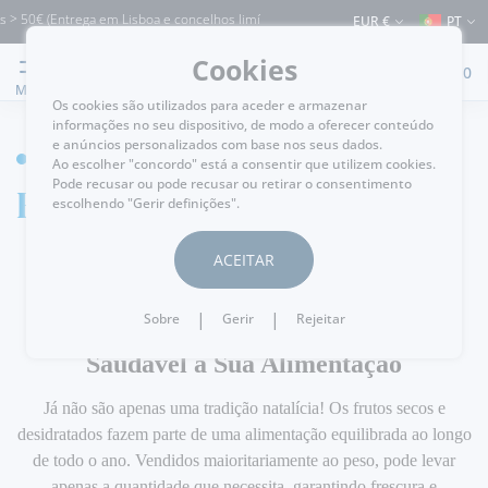
> 50€ (Entrega em Lisboa e concelhos limítrofes) ⚠️ Envios para Portugal e para o
EUR €
PT
Cookies
0
MENU
Os cookies são utilizados para aceder e armazenar
informações no seu dispositivo, de modo a oferecer conteúdo
e anúncios personalizados com base nos seus dados.
HOME
Ao escolher "concordo" está a consentir que utilizem cookies.
Pode recusar ou pode recusar ou retirar o consentimento
Frutos Secos
escolhendo "Gerir definições".
ACEITAR
Frutos Secos, Sementes e Frutas
|
|
Sobre
Gerir
Rejeitar
Desidratadas – Um Complemento
Saudável à Sua Alimentação
Já não são apenas uma tradição natalícia! Os frutos secos e
desidratados fazem parte de uma alimentação equilibrada ao longo
de todo o ano. Vendidos maioritariamente ao peso, pode levar
apenas a quantidade que necessita, garantindo frescura e