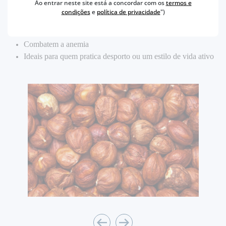
Ao entrar neste site está a concordar com os
termos e
Ricos em Vitamina E, um poderoso antioxidante
condições
e
política de privacidade
")
Alto teor de ácido fólico, essencial na prevenção de doenças
cardíacas
Combatem a anemia
Ideais para quem pratica desporto ou um estilo de vida ativo