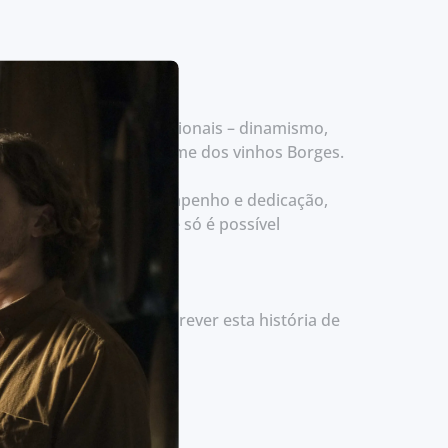
res de qualidades excepcionais – dinamismo,
, tem levado longe o nome dos vinhos Borges.
po, pelo seu trabalho, empenho e dedicação,
a qualidade ímpar que só é possível
uturo, continuar a escrever esta história de