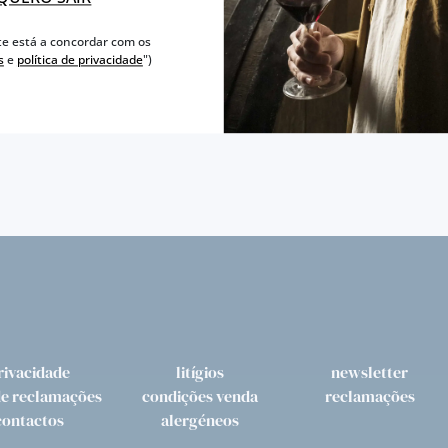
a
aqui
te está a concordar com os
s
e
política de privacidade
")
tamente alguns dos Vinhos Borges que temos para degusta
rivacidade
litígios
newsletter
de reclamações
condições venda
reclamações
contactos
alergéneos