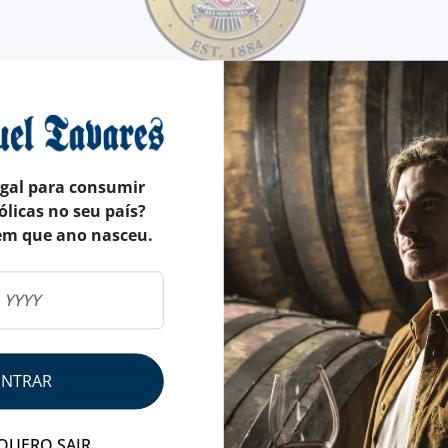
on verba", os irmãos Francisco e António Borges, possuido
esa cujo legado, assente mais em obras do que em palavras
egal para consumir
ória dos seus fundadores e de todos aqueles que, com o tem
ólicas no seu país?
m o objectivo primeiro dos seus fundadores: oferecer um
em que ano nasceu.
de única e que se adaptam às preferências do consumidor.
esente fazem a Borges seguem o caminho que permitirá, no f
ENTRAR
QUERO SAIR