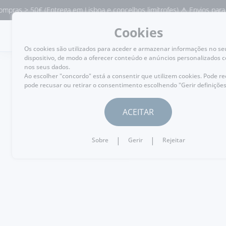
pras > 50€ (Entrega em Lisboa e concelhos limítrofes) ⚠️ Envios para P
Cookies
MENU
Os cookies são utilizados para aceder e armazenar informações no se
dispositivo, de modo a oferecer conteúdo e anúncios personalizados 
nos seus dados.
Ao escolher "concordo" está a consentir que utilizem cookies. Pode r
pode recusar ou retirar o consentimento escolhendo "Gerir definições
HOME
ACEITAR
Vinhos Borges - Uma m
|
|
Sobre
Gerir
Rejeitar