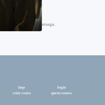
r na loja, na Rua da Betesga.
faqs
login
criar conta
quem somos