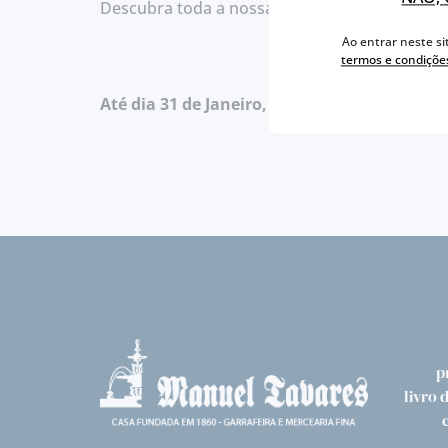
Descubra toda a nossa colecção da
Borges
n
Ao entrar neste si
termos e condiçõe
Até dia 31 de Janeiro, venha provar gratui
p
livro 