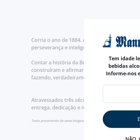
Corria o ano de 1884. À luz da máxima "res n
perseverança e inteligência – fundam a empr
Tem idade l
Contar a história da Borges é reviver a hist
bebidas alco
construíram e afirmaram uma marca que manté
Informe-nos 
fazendo, verdadeiramente, vinhos de qualida
Atravessados três séculos, aqueles que no pr
entrega, dedicação e muito trabalho.
Texto proveniente de www.borgesvinhos.com
NÃO, 