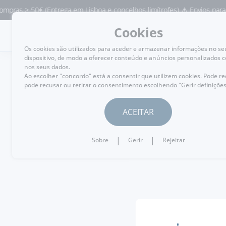
pras > 50€ (Entrega em Lisboa e concelhos limítrofes) ⚠️ Envios para P
Cookies
MENU
Os cookies são utilizados para aceder e armazenar informações no se
dispositivo, de modo a oferecer conteúdo e anúncios personalizados 
nos seus dados.
Ao escolher "concordo" está a consentir que utilizem cookies. Pode r
pode recusar ou retirar o consentimento escolhendo "Gerir definições
HOME
ACEITAR
SARDINHAS DE CHOCO
|
|
Sobre
Gerir
Rejeitar