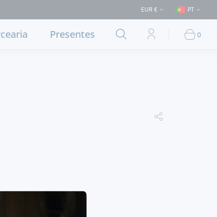
> 50€ (Entrega em Lisboa e concelhos limítrofes) ⚠️ Envios para Portuga
EUR €
PT
cearia
Presentes
0