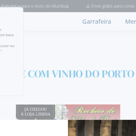
ortugal e para o resto do Mundo⚠️
⚠️ Envio grátis para compras 
Garrafeira
Mer
u
com base
ecusar ou
".
LATE COM VINHO DO PORTO