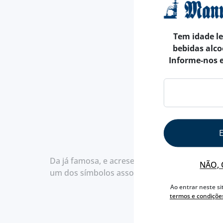
Tem idade l
bebidas alco
Informe-nos 
Da já famosa, e acresentamos, muito saboro
NÃO, 
um dos símbolos associados a Portugal, a Sard
Ao entrar neste si
termos e condiçõe