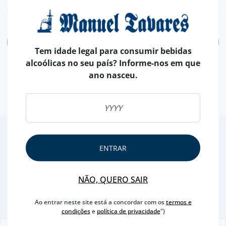
ADICIONAR
Tem idade legal para consumir bebidas
alcoólicas no seu país? Informe-nos em que
ano nasceu.
2
/4
ENTRAR
Outras Sugestões
NÃO, QUERO SAIR
Ao entrar neste site está a concordar com os
termos e
condições
e
política de privacidade
")