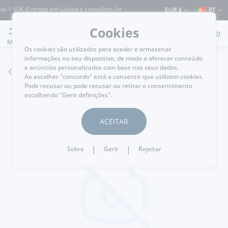
s > 50€ (Entrega em Lisboa e concelhos limítrofes) ⚠️ Envios para Portugal e para
EUR €
PT
Cookies
0
MENU
Os cookies são utilizados para aceder e armazenar
informações no seu dispositivo, de modo a oferecer conteúdo
e anúncios personalizados com base nos seus dados.
VOLTAR
Ao escolher "concordo" está a consentir que utilizem cookies.
Pode recusar ou pode recusar ou retirar o consentimento
escolhendo "Gerir definições".
ACEITAR
|
|
Sobre
Gerir
Rejeitar