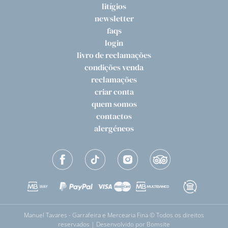
litígios
newsletter
faqs
login
livro de reclamações
condições venda
reclamações
criar conta
quem somos
contactos
alergéneos
Manuel Tavares - Garrafeira e Mercearia Fina © Todos os direitos
reservados | Desenvolvido por
Bomsite