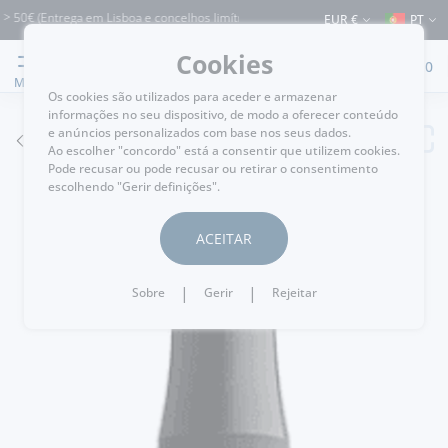
0€ (Entrega em Lisboa e concelhos limítrofes) ⚠️ Envios para Portugal e para o re
EUR €
PT
Cookies
0
MENU
Os cookies são utilizados para aceder e armazenar
informações no seu dispositivo, de modo a oferecer conteúdo
e anúncios personalizados com base nos seus dados.
VOLTAR
Ao escolher "concordo" está a consentir que utilizem cookies.
Pode recusar ou pode recusar ou retirar o consentimento
escolhendo "Gerir definições".
ACEITAR
|
|
Sobre
Gerir
Rejeitar