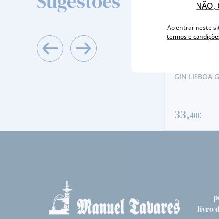
Sugestões
NÃO, 
Ao entrar neste si
termos e condiçõe
BORGES 10 ANOS 1/2 GF
GIN LISBOA G
12,
33,
60€
40€
p
livro 