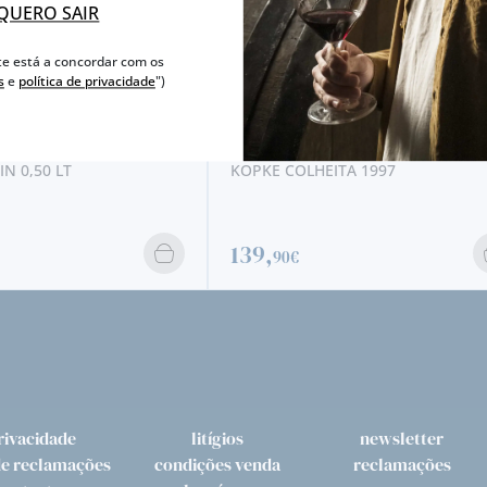
QUERO SAIR
te está a concordar com os
s
e
política de privacidade
")
IN 0,50 LT
KOPKE COLHEITA 1997
139,
90€
rivacidade
litígios
newsletter
de reclamações
condições venda
reclamações