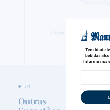
Tem idade l
bebidas alco
Informe-nos 
3
/4
Outras