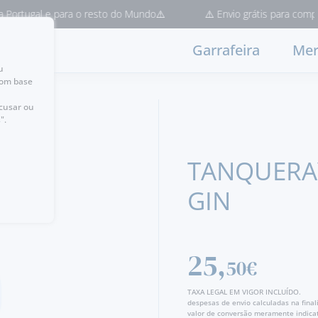
Portugal e para o resto do Mundo⚠️
⚠️ Envio grátis para compras
Garrafeira
Mer
u
com base
ecusar ou
".
TANQUERA
GIN
25,
50€
TAXA LEGAL EM VIGOR INCLUÍDO.
despesas de envio calculadas na fina
valor de conversão meramente indicat