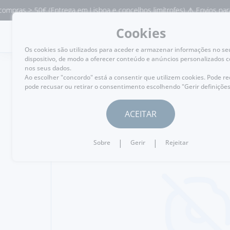
mpras > 50€ (Entrega em Lisboa e concelhos limítrofes) ⚠️ Envios para 
Cookies
MENU
Os cookies são utilizados para aceder e armazenar informações no se
dispositivo, de modo a oferecer conteúdo e anúncios personalizados 
nos seus dados.
Ao escolher "concordo" está a consentir que utilizem cookies. Pode r
pode recusar ou retirar o consentimento escolhendo "Gerir definições
VOLTAR
ACEITAR
|
|
Sobre
Gerir
Rejeitar