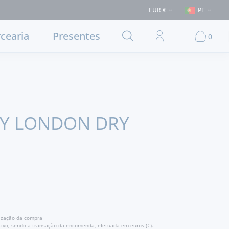
 > 50€ (Entrega em Lisboa e concelhos limítrofes) ⚠️ Envios para Portu
EUR €
PT
cearia
Presentes
0
Y LONDON DRY
lização da compra
ivo, sendo a transação da encomenda, efetuada em euros (€).