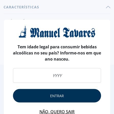
CARACTERÍSTICAS
PAÍS
ESCÓCIA
TIPO
BLENDED
CAPACIDADE
70 CL
TEOR ALCOÓLICO
40 %
Tem idade legal para consumir bebidas
alcoólicas no seu país? Informe-nos em que
ano nasceu.
2
/4
Outras Sugestões
ENTRAR
NÃO, QUERO SAIR