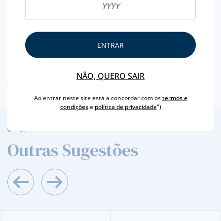
TIPO DE CURA
MEIA CURA
PESO APROXIMADO
100 G
ENTRAR
NUTRICIONAL & ALERGÉNIOS
NÃO, QUERO SAIR
AVISO ALERGÉNEO
Ao entrar neste site está a concordar com os
termos e
condições
e
política de privacidade
")
2
/4
Outras Sugestões