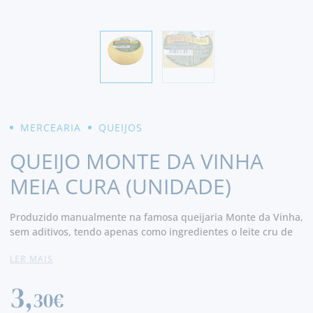
MERCEARIA
QUEIJOS
QUEIJO MONTE DA VINHA
MEIA CURA (UNIDADE)
Produzido manualmente na famosa queijaria Monte da Vinha,
sem aditivos, tendo apenas como ingredientes o leite cru de
ovelha , o sal e o cardo, é um queijo semi curado, com uma
LER MAIS
casca não comestível. Sabor muito agradável.
3,
30€