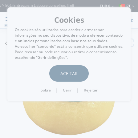
 50€ (Entrega em Lisboa e concelhos limítrofes) ⚠️ Envios para Portugal e para o 
EUR €
PT
Cookies
0
MENU
Os cookies são utilizados para aceder e armazenar
informações no seu dispositivo, de modo a oferecer conteúdo
e anúncios personalizados com base nos seus dados.
VOLTAR
Ao escolher "concordo" está a consentir que utilizem cookies.
Pode recusar ou pode recusar ou retirar o consentimento
escolhendo "Gerir definições".
ACEITAR
|
|
Sobre
Gerir
Rejeitar