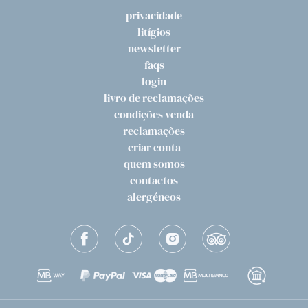
privacidade
litígios
newsletter
faqs
login
livro de reclamações
condições venda
reclamações
criar conta
quem somos
contactos
alergéneos