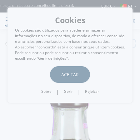
ga em Lisboa e concelhos limítrofes) ⚠️ Envios para Portugal e para o resto do Mun
EUR €
PT
Cookies
0
MENU
Os cookies são utilizados para aceder e armazenar
informações no seu dispositivo, de modo a oferecer conteúdo
e anúncios personalizados com base nos seus dados.
VOLTAR
Ao escolher "concordo" está a consentir que utilizem cookies.
Pode recusar ou pode recusar ou retirar o consentimento
escolhendo "Gerir definições".
ACEITAR
|
|
Sobre
Gerir
Rejeitar