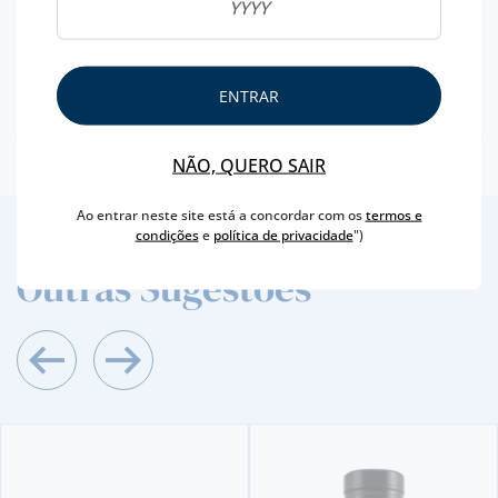
PAÍS
ESCÓCIA
TIPO
BLENDED
CAPACIDADE
70 CL
ENTRAR
TEOR ALCOÓLICO
40 %
NÃO, QUERO SAIR
Ao entrar neste site está a concordar com os
termos e
condições
e
política de privacidade
")
3
/4
Outras Sugestões