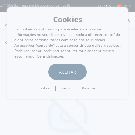
 > 50€ (Entrega em Lisboa e concelhos limítrofes) ⚠️ Envios para Portugal e para 
EUR €
PT
Cookies
0
MENU
Os cookies são utilizados para aceder e armazenar
informações no seu dispositivo, de modo a oferecer conteúdo
e anúncios personalizados com base nos seus dados.
VOLTAR
Ao escolher "concordo" está a consentir que utilizem cookies.
Pode recusar ou pode recusar ou retirar o consentimento
escolhendo "Gerir definições".
ACEITAR
|
|
Sobre
Gerir
Rejeitar