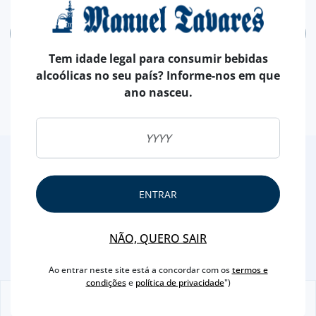
ADICIONAR
Tem idade legal para consumir bebidas
alcoólicas no seu país? Informe-nos em que
ano nasceu.
2
/4
Outras Sugestões
ENTRAR
NÃO, QUERO SAIR
Ao entrar neste site está a concordar com os
termos e
condições
e
política de privacidade
")