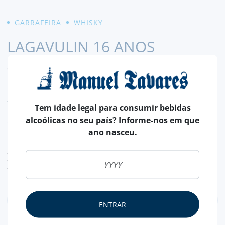
GARRAFEIRA
WHISKY
LAGAVULIN 16 ANOS
Cor âmbar profunda. Nariz com notas de sal e madeira. O
paladar é seco com uma doçura suave, mas forte. Final longo
e elegante com notas de sal e algas marinhas.
LER MAIS
Tem idade legal para consumir bebidas
139,
alcoólicas no seu país? Informe-nos em que
90€
ano nasceu.
TAXA LEGAL EM VIGOR INCLUÍDO.
despesas de envio calculadas na finalização da compra
valor de conversão meramente indicativo, sendo a transação da encomenda, efetuada
em euros (€).
ENTRAR