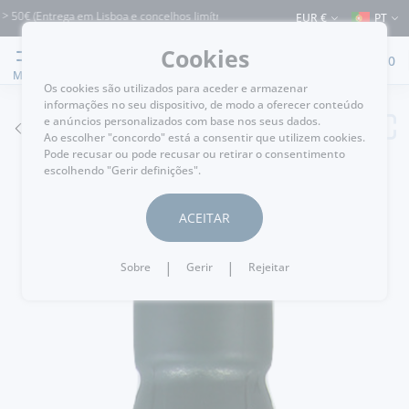
 (Entrega em Lisboa e concelhos limítrofes) ⚠️ Envios para Portugal e para o resto
EUR €
PT
Cookies
0
MENU
Os cookies são utilizados para aceder e armazenar
informações no seu dispositivo, de modo a oferecer conteúdo
e anúncios personalizados com base nos seus dados.
VOLTAR
Ao escolher "concordo" está a consentir que utilizem cookies.
Pode recusar ou pode recusar ou retirar o consentimento
escolhendo "Gerir definições".
ACEITAR
|
|
Sobre
Gerir
Rejeitar