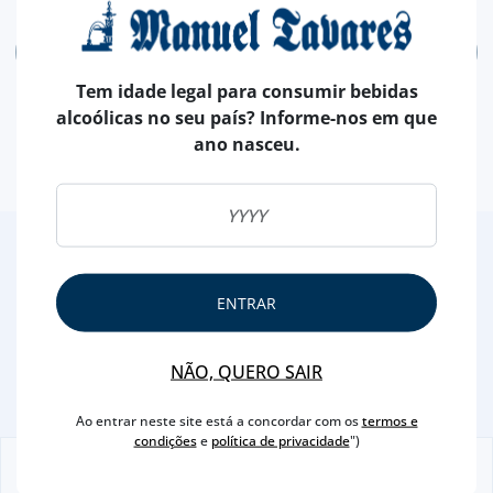
ADICIONAR
Tem idade legal para consumir bebidas
alcoólicas no seu país? Informe-nos em que
ano nasceu.
2
/4
Outras Sugestões
ENTRAR
NÃO, QUERO SAIR
Ao entrar neste site está a concordar com os
termos e
condições
e
política de privacidade
")