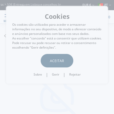
s > 50€ (Entrega em Lisboa e concelhos limítrofes) ⚠️ Envios para Portugal e para
EUR €
PT
Cookies
0
MENU
Os cookies são utilizados para aceder e armazenar
informações no seu dispositivo, de modo a oferecer conteúdo
e anúncios personalizados com base nos seus dados.
VOLTAR
Ao escolher "concordo" está a consentir que utilizem cookies.
Pode recusar ou pode recusar ou retirar o consentimento
escolhendo "Gerir definições".
ACEITAR
|
|
Sobre
Gerir
Rejeitar