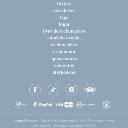
litígios
newsletter
faqs
login
livro de reclamações
condições venda
reclamações
criar conta
quem somos
contactos
alergéneos
Manuel Tavares - Garrafeira e Mercearia Fina © Todos os direitos
reservados | Desenvolvido por
Bomsite