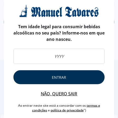
ADICIONAR
Tem idade legal para consumir bebidas
alcoólicas no seu país? Informe-nos em que
ano nasceu.
2
/4
ENTRAR
Outras Sugestões
NÃO, QUERO SAIR
Ao entrar neste site está a concordar com os
termos e
condições
e
política de privacidade
")