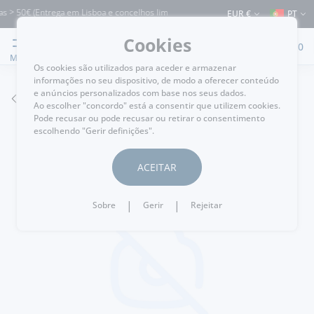
 > 50€ (Entrega em Lisboa e concelhos limítrofes) ⚠️ Envios para Portugal e para 
EUR €
PT
Cookies
0
MENU
Os cookies são utilizados para aceder e armazenar
informações no seu dispositivo, de modo a oferecer conteúdo
e anúncios personalizados com base nos seus dados.
VOLTAR
Ao escolher "concordo" está a consentir que utilizem cookies.
Pode recusar ou pode recusar ou retirar o consentimento
escolhendo "Gerir definições".
ACEITAR
|
|
Sobre
Gerir
Rejeitar