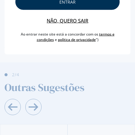
ENTRAR
PAÍS
ESCÓCIA
TIPO
SINGLE MALTE
NÃO, QUERO SAIR
CAPACIDADE
70 CL
Ao entrar neste site está a concordar com os
termos e
TEOR ALCOÓLICO
40 %
condições
e
política de privacidade
")
2
/4
Outras Sugestões