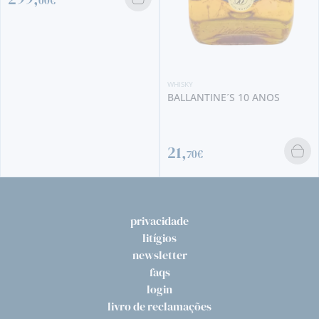
WHISKY
WHISKY
BALLANTINE´S 10 ANOS
CUTTY SARK
21,
16,
70€
70€
privacidade
litígios
newsletter
faqs
login
livro de reclamações