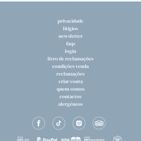
privacidade
litígios
newsletter
faqs
login
livro de reclamações
condições venda
reclamações
criar conta
quem somos
contactos
alergéneos