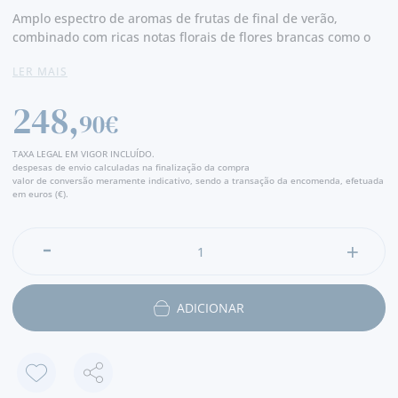
Amplo espectro de aromas de frutas de final de verão,
combinado com ricas notas florais de flores brancas como o
jasmim. No paladar é a expressão perfeita da opulência Fine
LER MAIS
Champagne, com sabores maduros de ameixas suculentas e
laranjas cristalizadas e um toque de avelãs e canela. O corpo
248,
é aveludado, rico e persistente.
90€
TAXA LEGAL EM VIGOR INCLUÍDO.
despesas de envio calculadas na finalização da compra
valor de conversão meramente indicativo, sendo a transação da encomenda, efetuada
em euros (€).
ADICIONAR