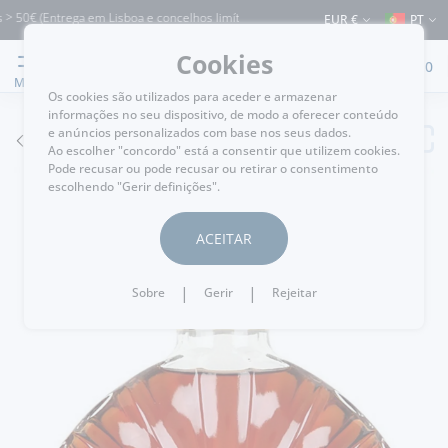
50€ (Entrega em Lisboa e concelhos limítrofes) ⚠️ Envios para Portugal e para o re
EUR €
PT
Cookies
0
MENU
Os cookies são utilizados para aceder e armazenar
informações no seu dispositivo, de modo a oferecer conteúdo
e anúncios personalizados com base nos seus dados.
VOLTAR
Ao escolher "concordo" está a consentir que utilizem cookies.
Pode recusar ou pode recusar ou retirar o consentimento
escolhendo "Gerir definições".
ACEITAR
|
|
Sobre
Gerir
Rejeitar