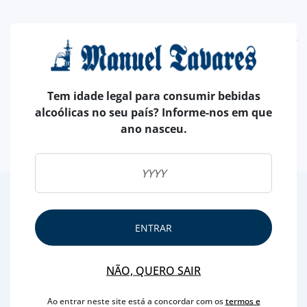
CARACTERÍSTICAS
MARCA
RÉMY MARTIN
Tem idade legal para consumir bebidas
CAPACIDADE
70 CL
alcoólicas no seu país? Informe-nos em que
TEOR ALCOÓLICO
40 %
ano nasceu.
2
/4
Outras Sugestões
ENTRAR
NÃO, QUERO SAIR
Ao entrar neste site está a concordar com os
termos e