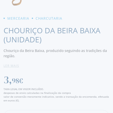
MERCEARIA
CHARCUTARIA
CHOURIÇO DA BEIRA BAIXA
(UNIDADE)
Chouriço da Beira Baixa, produzido seguindo as tradições da
região.
Muito saboroso, tenro e com um ótimo aroma.
LER MAIS
Ingredientes:
Carne e gordura de porco, massa de pimentão,
3,
alho, sal, antioxidantes E300 E301, emulsionantes E451,
98€
conservantes E250 E252, proteína de soja fumo de lenha.
TAXA LEGAL EM VIGOR INCLUÍDO.
despesas de envio calculadas na finalização da compra
valor de conversão meramente indicativo, sendo a transação da encomenda, efetuada
em euros (€).