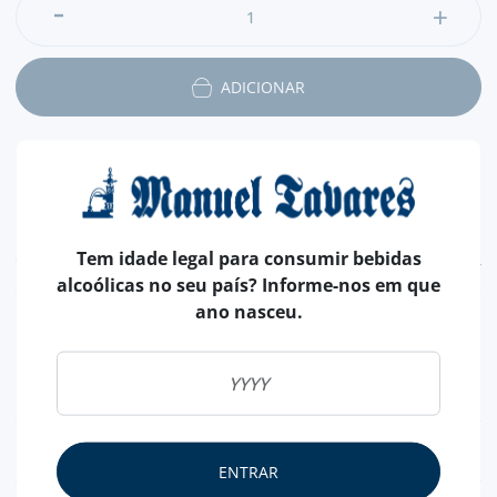
ADICIONAR
Tem idade legal para consumir bebidas
CARACTERÍSTICAS
alcoólicas no seu país? Informe-nos em que
ano nasceu.
PAÍS
PORTUGAL
CARNE DE
PORCO
PESO APROXIMADO
295 GR
NUTRICIONAL & ALERGÉNIOS
ENTRAR