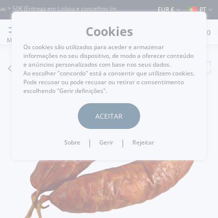
 > 50€ (Entrega em Lisboa e concelhos limítrofes) ⚠️ Envios para Portugal e para 
EUR €
PT
Cookies
0
MENU
Os cookies são utilizados para aceder e armazenar
informações no seu dispositivo, de modo a oferecer conteúdo
e anúncios personalizados com base nos seus dados.
VOLTAR
Ao escolher "concordo" está a consentir que utilizem cookies.
Pode recusar ou pode recusar ou retirar o consentimento
escolhendo "Gerir definições".
ACEITAR
|
|
Sobre
Gerir
Rejeitar