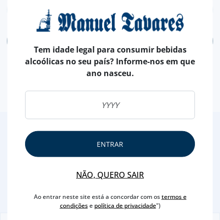
ADICIONAR
Tem idade legal para consumir bebidas
alcoólicas no seu país? Informe-nos em que
ano nasceu.
2
/4
ENTRAR
Outras Sugestões
NÃO, QUERO SAIR
Ao entrar neste site está a concordar com os
termos e
condições
e
política de privacidade
")