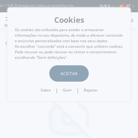
 > 50€ (Entrega em Lisboa e concelhos limítrofes) ⚠️ Envios para Portugal e para 
EUR €
PT
Cookies
0
MENU
Os cookies são utilizados para aceder e armazenar
informações no seu dispositivo, de modo a oferecer conteúdo
e anúncios personalizados com base nos seus dados.
VOLTAR
Ao escolher "concordo" está a consentir que utilizem cookies.
Pode recusar ou pode recusar ou retirar o consentimento
escolhendo "Gerir definições".
ACEITAR
|
|
Sobre
Gerir
Rejeitar