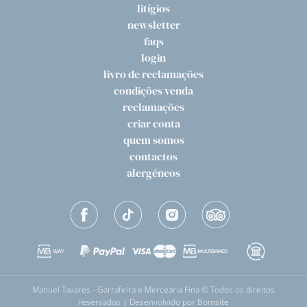
litígios
newsletter
faqs
login
livro de reclamações
condições venda
reclamações
criar conta
quem somos
contactos
alergéneos
Manuel Tavares - Garrafeira e Mercearia Fina © Todos os direitos
reservados | Desenvolvido por
Bomsite