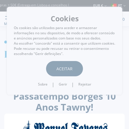
pras > 50€ (Entrega em Lisboa e concelhos limítrofes) ⚠️ Envios para Portugal e pa
EUR €
PT
Cookies
0
MENU
Os cookies são utilizados para aceder e armazenar
informações no seu dispositivo, de modo a oferecer conteúdo
e anúncios personalizados com base nos seus dados.
HOME
Ao escolher "concordo" está a consentir que utilizem cookies.
Pode recusar ou pode recusar ou retirar o consentimento
Detalhe de notícia
escolhendo "Gerir definições".
ACEITAR
.
passatempos
27/02/2024
|
|
Sobre
Gerir
Rejeitar
Passatempo Borges 10
Anos Tawny!