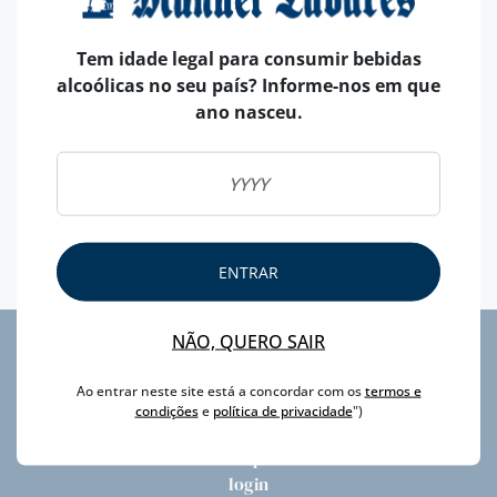
Tem idade legal para consumir bebidas
alcoólicas no seu país? Informe-nos em que
ano nasceu.
Até 28 de Fevereiro, visite o nosso Facebook ou o
Instragram e participe. Habilite-se a ganhar um ótimo
10 Anos Tawny!
ENTRAR
NÃO, QUERO SAIR
privacidade
Ao entrar neste site está a concordar com os
termos e
litígios
condições
e
política de privacidade
")
newsletter
faqs
login