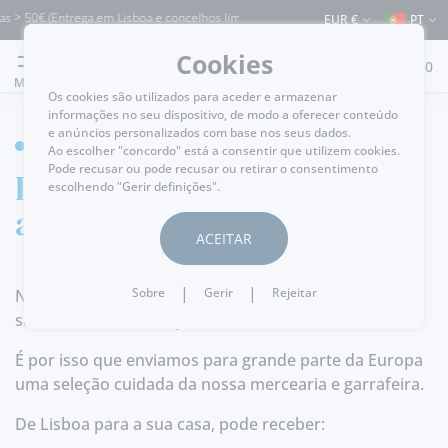
s > 50€ (Entrega em Lisboa e concelhos limítrofes) ⚠️ Envios para Portugal e para
EUR €
PT
Cookies
0
MENU
Os cookies são utilizados para aceder e armazenar
informações no seu dispositivo, de modo a oferecer conteúdo
e anúncios personalizados com base nos seus dados.
HOME
Ao escolher "concordo" está a consentir que utilizem cookies.
Pode recusar ou pode recusar ou retirar o consentimento
Levamos Portugal
escolhendo "Gerir definições".
até si
ACEITAR
|
|
Sobre
Gerir
Rejeitar
Na Manuel Tavares acreditamos que os nossos
sabores merecem viajar.
É por isso que enviamos para grande parte da Europa
uma seleção cuidada da nossa mercearia e garrafeira.
De Lisboa para a sua casa, pode receber: