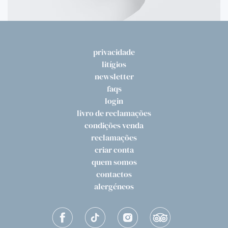
privacidade
litígios
newsletter
faqs
login
livro de reclamações
condições venda
reclamações
criar conta
quem somos
contactos
alergéneos