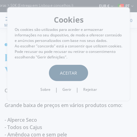
ras > 50€ (Entrega em Lisboa e concelhos limítrofes) ⚠️ Envios para Portugal e pa
EUR €
PT
Cookies
0
MENU
Os cookies são utilizados para aceder e armazenar
informações no seu dispositivo, de modo a oferecer conteúdo
e anúncios personalizados com base nos seus dados.
HOME
Ao escolher "concordo" está a consentir que utilizem cookies.
Pode recusar ou pode recusar ou retirar o consentimento
Baixa de preços em
escolhendo "Gerir definições".
vários produtos!
ACEITAR
|
|
Sobre
Gerir
Rejeitar
Outros sobem os preços, nós descemos!
Grande baixa de preços em vários produtos como:
- Alperce Seco
- Todos os Cajus
- Amêndoa com e sem pele