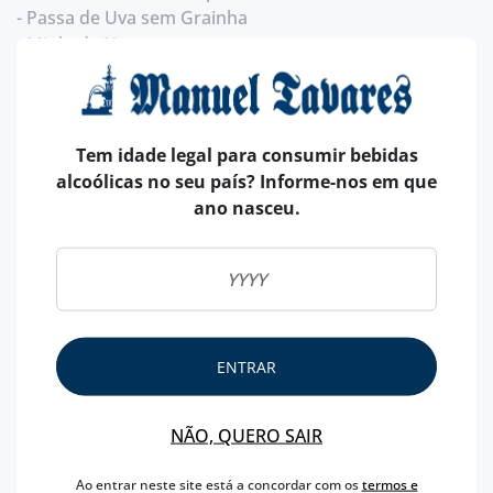
- Passa de Uva sem Grainha
- Miolo de Noz
- Macadamia
- Sultana Escura
- Pevide
- Castanha do Maranhão
Tem idade legal para consumir bebidas
- Misturas de Aperitivo
alcoólicas no seu país? Informe-nos em que
- Amêndoas tostadas
ano nasceu.
- Pevide
- Pistachio
- Maçã desidratada
- Ananás desidratado
- Sementes de Chia
ENTRAR
Estamos à sua espera na Rua da Betesga ou visite aqui
na página, a nossa loja online!
NÃO, QUERO SAIR
Ao entrar neste site está a concordar com os
termos e