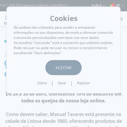
ras > 50€ (Entrega em Lisboa e concelhos limítrofes) ⚠️ Envios para Portugal e par
EUR €
PT
Cookies
0
MENU
Os cookies são utilizados para aceder e armazenar
informações no seu dispositivo, de modo a oferecer conteúdo
e anúncios personalizados com base nos seus dados.
HOME
Ao escolher "concordo" está a consentir que utilizem cookies.
Pode recusar ou pode recusar ou retirar o consentimento
A semana dos
escolhendo "Gerir definições".
Queijos! De 24 a 30
ACEITAR
de Abril
|
|
Sobre
Gerir
Rejeitar
De 24 a 30 de abril, oferecemos 10% de desconto em
todos os queijos da nossa loja online.
Como devem saber, Manuel Tavares está presente na
cidade de Lisboa desde 1860, oferecendo produtos de