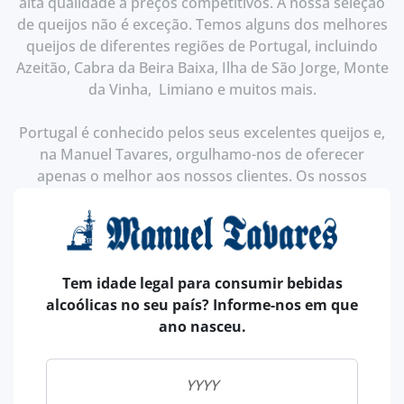
alta qualidade a preços competitivos. A nossa seleção
de queijos não é exceção. Temos alguns dos melhores
queijos de diferentes regiões de Portugal, incluindo
Azeitão, Cabra da Beira Baixa, Ilha de São Jorge, Monte
da Vinha, Limiano e muitos mais.
Portugal é conhecido pelos seus excelentes queijos e,
na Manuel Tavares, orgulhamo-nos de oferecer
apenas o melhor aos nossos clientes. Os nossos
queijos são produzidos a partir de leite de Ovelha,
Vaca ou Cabra e são protegidos pela Denominação de
Origem, que garante a comprovação da qualidade.
Tem idade legal para consumir bebidas
A nossa loja online permite que você navegue e
alcoólicas no seu país? Informe-nos em que
compre na nossa secção de queijos no conforto da sua
ano nasceu.
casa ou em qualquer lugar.
Aproveite nossa promoção até dia 30 de Abril para
experimentar algumas de nossas variedades mais