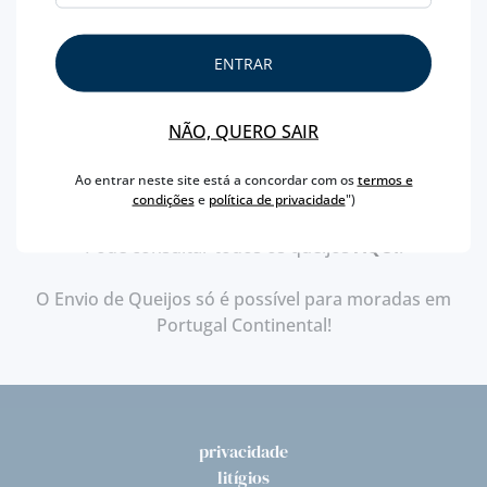
populares ou descobrir algo novo.
Convidamo-lo a fazer parte da nossa família Manuel
ENTRAR
Tavares e experimentar o serviço personalizado e o
compromisso com a qualidade que temos vindo a
NÃO, QUERO SAIR
prestar há mais de 163 anos.
Ao entrar neste site está a concordar com os
termos e
condições
e
política de privacidade
")
Pode consultar todos os queijos
AQUI
!
O Envio de Queijos só é possível para moradas em
Portugal Continental!
privacidade
litígios