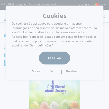
s > 50€ (Entrega em Lisboa e concelhos limítrofes) ⚠️ Envios para Portugal e para
EUR €
PT
Cookies
0
MENU
Os cookies são utilizados para aceder e armazenar
informações no seu dispositivo, de modo a oferecer conteúdo
e anúncios personalizados com base nos seus dados.
HOME
Ao escolher "concordo" está a consentir que utilizem cookies.
Pode recusar ou pode recusar ou retirar o consentimento
A Páscoa na loja
escolhendo "Gerir definições".
mais doce de
ACEITAR
lisboa!
|
|
Sobre
Gerir
Rejeitar