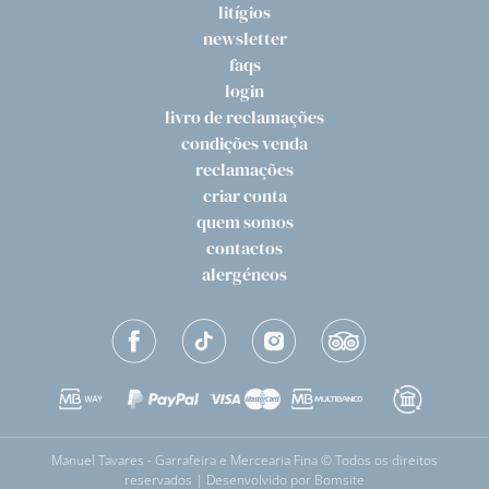
litígios
newsletter
faqs
login
livro de reclamações
condições venda
reclamações
criar conta
quem somos
contactos
alergéneos
Manuel Tavares - Garrafeira e Mercearia Fina © Todos os direitos
reservados | Desenvolvido por
Bomsite