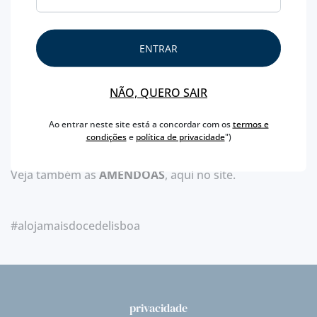
Seja o que for que escolher para si, garantimos
sempre a máxima qualidade, com os preços mais em
conta que podemos ter para os produtos em questão.
ENTRAR
NÃO, QUERO SAIR
Descubra todos os produtos a peso
para a Páscoa deste ano,
aqui
.
Ao entrar neste site está a concordar com os
termos e
condições
e
política de privacidade
")
Veja também as
AMÊNDOAS
, aqui no site.
#alojamaisdocedelisboa
privacidade