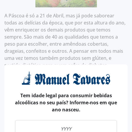
A Páscoa é só a 21 de Abril, mas já pode saborear
todas as delícias da época, que por esta altura do ano,
vêm enriquecer os demais produtos que temos
sempre. São mais de 40 as qualidades que temos a
peso para escolher, entre amêndoas cobertas,
drageias, confeitos e outros. A pensar em todos mais
uma vez temos também produtos sem glúten, e
sortido dietético para quem sofre de diabetes.
Para além da grande variedade a peso temos também
produtos artesanais exclusivos, alusivos à época,
Tem idade legal para consumir bebidas
assim como os habituais chocolates, como os ovos de
alcoólicas no seu país? Informe-nos em que
chocolate que chegam aos 3 Kg e outros de poucas
ano nasceu.
gramas.