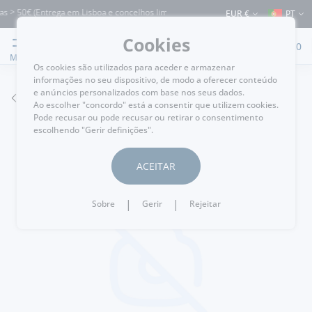
s > 50€ (Entrega em Lisboa e concelhos limítrofes) ⚠️ Envios para Portugal e para
EUR €
PT
Cookies
0
MENU
Os cookies são utilizados para aceder e armazenar
informações no seu dispositivo, de modo a oferecer conteúdo
e anúncios personalizados com base nos seus dados.
VOLTAR
Ao escolher "concordo" está a consentir que utilizem cookies.
Pode recusar ou pode recusar ou retirar o consentimento
escolhendo "Gerir definições".
ACEITAR
|
|
Sobre
Gerir
Rejeitar