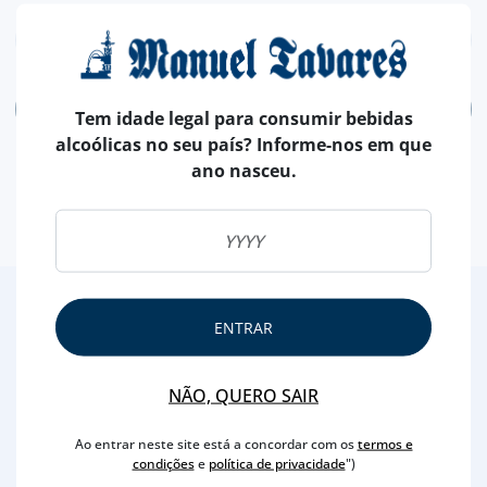
ADICIONAR
Tem idade legal para consumir bebidas
alcoólicas no seu país? Informe-nos em que
ano nasceu.
2
/4
ENTRAR
Outras Sugestões
NÃO, QUERO SAIR
Ao entrar neste site está a concordar com os
termos e
condições
e
política de privacidade
")