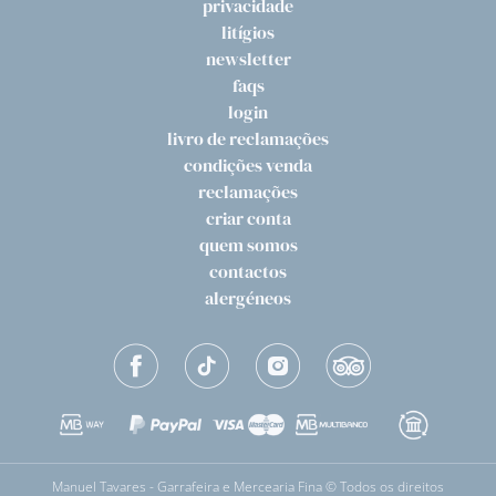
privacidade
litígios
newsletter
faqs
login
livro de reclamações
condições venda
reclamações
criar conta
quem somos
contactos
alergéneos
Manuel Tavares - Garrafeira e Mercearia Fina © Todos os direitos