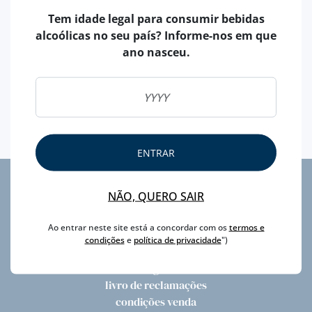
Tem idade legal para consumir bebidas
alcoólicas no seu país? Informe-nos em que
A Todos o nosso profundo
Muito Obrigado!
ano nasceu.
A equipa da Manuel Tavares deseja a todos os amigos,
clientes, fornecedores, produtores e respetivas
famílias e amigos, um fantástico e muito
FELIZ ANO
NOVO!!
ENTRAR
NÃO, QUERO SAIR
privacidade
litígios
Ao entrar neste site está a concordar com os
termos e
newsletter
condições
e
política de privacidade
")
faqs
login
livro de reclamações
condições venda