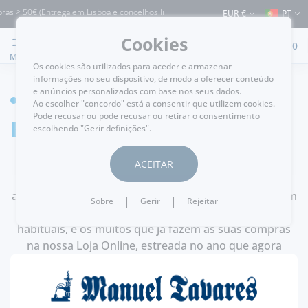
ras > 50€ (Entrega em Lisboa e concelhos limítrofes) ⚠️ Envios para Portugal e pa
EUR €
PT
Cookies
0
MENU
Os cookies são utilizados para aceder e armazenar
informações no seu dispositivo, de modo a oferecer conteúdo
e anúncios personalizados com base nos seus dados.
HOME
Ao escolher "concordo" está a consentir que utilizem cookies.
Pode recusar ou pode recusar ou retirar o consentimento
Feliz Ano Novo!
escolhendo "Gerir definições".
ACEITAR
Na chegada de 2018, não podemos deixar de
agradecer, a todos os que nos (re)visitaram, na loja em
|
|
Sobre
Gerir
Rejeitar
Lisboa. Uns pela primeira vez, outros já clientes
habituais, e os muitos que já fazem as suas compras
na nossa Loja Online, estreada no ano que agora
termina. O mesmo também para todos, os que
também connosco interagem e nos seguem nas redes
sociais.