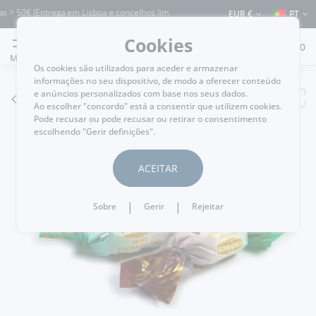
 > 50€ (Entrega em Lisboa e concelhos limítrofes) ⚠️ Envios para Portugal e para 
EUR €
PT
Cookies
0
MENU
Os cookies são utilizados para aceder e armazenar
informações no seu dispositivo, de modo a oferecer conteúdo
e anúncios personalizados com base nos seus dados.
VOLTAR
Ao escolher "concordo" está a consentir que utilizem cookies.
Pode recusar ou pode recusar ou retirar o consentimento
escolhendo "Gerir definições".
ACEITAR
|
|
Sobre
Gerir
Rejeitar