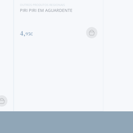
OUTROS PRODUTOS REGIONAIS
PIRI PIRI EM AGUARDENTE
OUTROS PRODUTOS REGIONA
FLOR DE SAL COM P
4,
95€
3,
10€