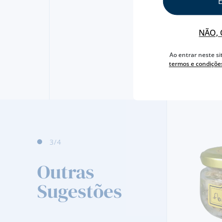
NÃO, 
Ao entrar neste si
termos e condiçõe
3
/4
Outras
Sugestões