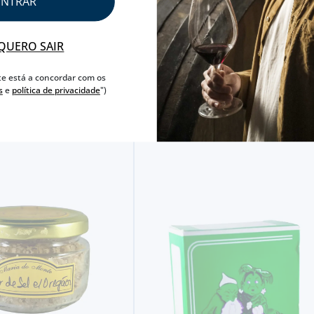
ENTRAR
QUERO SAIR
te está a concordar com os
s
e
política de privacidade
")