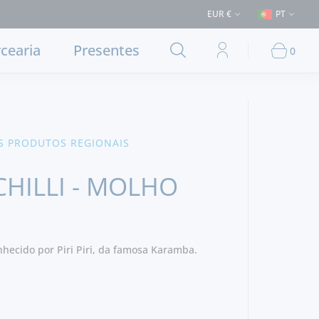
€ (Entrega em Lisboa e concelhos limítrofes) ⚠️ Envios para Portugal e
EUR €
PT
cearia
Presentes
0
S PRODUTOS REGIONAIS
HILLI - MOLHO
hecido por Piri Piri, da famosa Karamba.