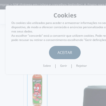
 > 50€ (Entrega em Lisboa e concelhos limítrofes) ⚠️ Envios para Portu
Cookies
MENU
Os cookies são utilizados para aceder e armazenar informações no se
dispositivo, de modo a oferecer conteúdo e anúncios personalizados 
nos seus dados.
Ao escolher "concordo" está a consentir que utilizem cookies. Pode r
pode recusar ou retirar o consentimento escolhendo "Gerir definições
VOLTAR
ACEITAR
|
|
Sobre
Gerir
Rejeitar