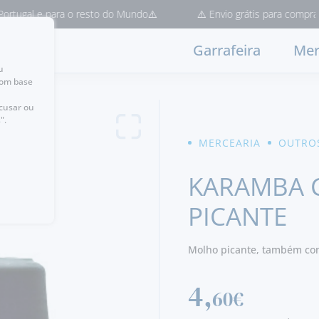
gal e para o resto do Mundo⚠️
⚠️ Envio grátis para compras > 50
Garrafeira
Mer
u
com base
ecusar ou
".
MERCEARIA
OUTRO
KARAMBA C
PICANTE
Molho picante, também con
4,
60€