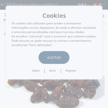
 > 50€ (Entrega em Lisboa e concelhos limítrofes) ⚠️ Envios para Portugal e para 
EUR €
PT
Cookies
0
MENU
Os cookies são utilizados para aceder e armazenar
informações no seu dispositivo, de modo a oferecer conteúdo
e anúncios personalizados com base nos seus dados.
VOLTAR
Ao escolher "concordo" está a consentir que utilizem cookies.
Pode recusar ou pode recusar ou retirar o consentimento
escolhendo "Gerir definições".
ACEITAR
|
|
Sobre
Gerir
Rejeitar