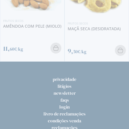
FRUTOS SECOS
FRUTOS SECOS
AMÊNDOA COM PELE (MIOLO)
MAÇÃ SECA (DESIDRATADA)
11,
60€/kg
9,
50€/kg
privacidade
litígios
newsletter
faqs
login
livro de reclamações
condições venda
reclamações