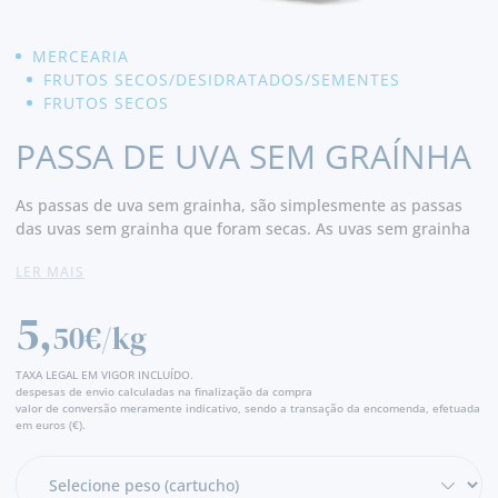
MERCEARIA
FRUTOS SECOS/DESIDRATADOS/SEMENTES
FRUTOS SECOS
PASSA DE UVA SEM GRAÍNHA
As passas de uva sem grainha, são simplesmente as passas
das uvas sem grainha que foram secas. As uvas sem grainha
são fruto de métodos naturais e não são alteradas
LER MAIS
geneticamente. As passas têm muitos benefícios para a saúde
tais como ser uma excelente fonte de potássio, de cálcio, de
5,
provitamina A (beta caroteno) e de vitamina B3. A vitamina C
50€/kg
perde-se no processo de secagem, a par do que acontece com
outros frutos desidratados ou secos. Fonte de magnésio e
TAXA LEGAL EM VIGOR INCLUÍDO.
ferro, promovendo a saúde óssea e do sistema nervoso, assim
despesas de envio calculadas na finalização da compra
valor de conversão meramente indicativo, sendo a transação da encomenda, efetuada
como a manutenção da energia corporal. Rica em
em euros (€).
antioxidantes que protegem as células dos radicais livres
impedindo o envelhecimento e fibras que regula o trânsito
intestinal e previne o aparecimento de diabetes.