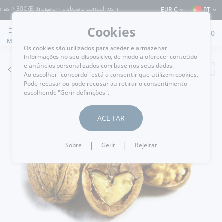
s > 50€ (Entrega em Lisboa e concelhos limítrofes) ⚠️ Envios para Portugal e para
EUR €
PT
Cookies
0
MENU
Os cookies são utilizados para aceder e armazenar
informações no seu dispositivo, de modo a oferecer conteúdo
e anúncios personalizados com base nos seus dados.
VOLTAR
Ao escolher "concordo" está a consentir que utilizem cookies.
Pode recusar ou pode recusar ou retirar o consentimento
escolhendo "Gerir definições".
ACEITAR
|
|
Sobre
Gerir
Rejeitar