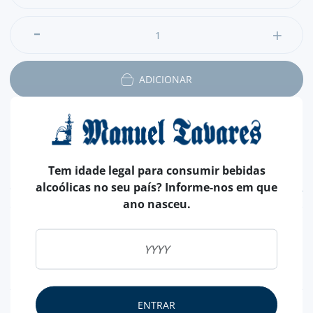
controlo do apetite, e ajudam no funcionamento do trânsito
intestinal. São bons para a saúde do cabelo e da pele, bom
para o sono e para prevenção de diabetes.
ADICIONAR
Tem idade legal para consumir bebidas
alcoólicas no seu país? Informe-nos em que
CARACTERÍSTICAS
ano nasceu.
PAÍS
PORTUGAL
SAL
SEM SAL
CASCA
COM CASCA
ENTRAR
NUTRICIONAL & ALERGÉNIOS