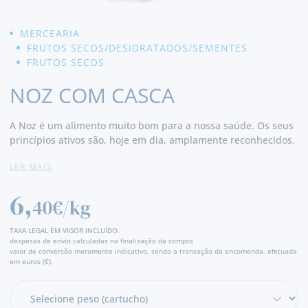
MERCEARIA
FRUTOS SECOS/DESIDRATADOS/SEMENTES
FRUTOS SECOS
NOZ COM CASCA
A Noz é um alimento muito bom para a nossa saúde. Os seus
princípios ativos são, hoje em dia, amplamente reconhecidos.
Dentro destes, salientam-se a juglona, que possui ação
LER MAIS
antissética e antifúngica, e os polifenóis, como o ácido elágico,
com ação antioxidante, anti-inflamatória e diurética.
6,
40€/kg
Devido ao elevado teor de antioxidantes (cerca de 20 mg /
100g), as nozes são um excelente aliado no combate a
TAXA LEGAL EM VIGOR INCLUÍDO.
doenças cardiovasculares. Ajudam a reduzir o colesterol LDL
despesas de envio calculadas na finalização da compra
valor de conversão meramente indicativo, sendo a transação da encomenda, efetuada
(mau colesterol) e a aumentar o colesterol HDL (bom
em euros (€).
colesterol). Previnem doenças neurodegenerativas. Pelo facto
de serem ricas em gorduras insaturadas, proteínas e fibras,
promovem uma maior sensação de saciedade, ajudando no