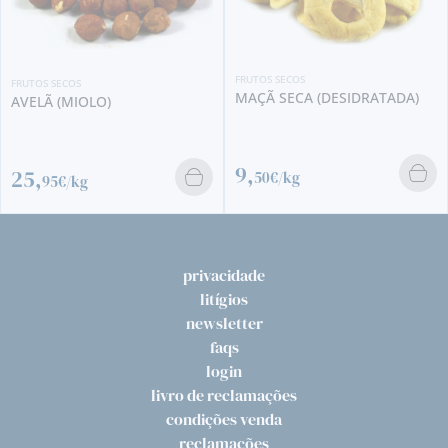
FRUTOS SECOS
FRUTOS SECOS
MAÇÃ SECA (DESIDRATADA)
AVELÃ (MIOLO)
9,
25,
50€/kg
95€/kg
privacidade
litígios
newsletter
faqs
login
livro de reclamações
condições venda
reclamações