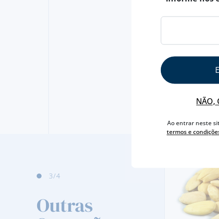
NÃO, 
Ao entrar neste si
termos e condiçõe
3
/4
Outras