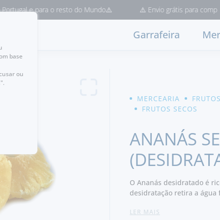
tugal e para o resto do Mundo⚠️
⚠️ Envio grátis para compras > 
Garrafeira
Mer
u
com base
ecusar ou
".
MERCEARIA
FRUTOS
FRUTOS SECOS
ANANÁS S
(DESIDRAT
O Ananás desidratado é ric
desidratação retira a água
se enalteça e assim adoce 
LER MAIS
no processo. A fruta desid