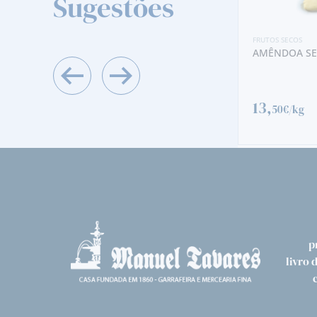
Sugestões
FRUTOS SECOS
FRUTOS SECOS
AMÊNDOA SEM PELE
MAÇÃ SECA 
13,
50€/kg
9,
50€/kg
p
livro 