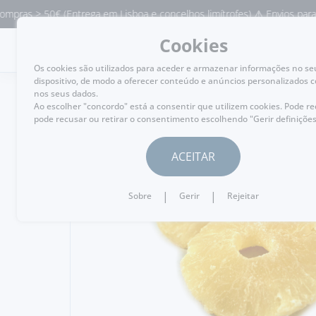
as > 50€ (Entrega em Lisboa e concelhos limítrofes) ⚠️ Envios para Por
Cookies
MENU
Os cookies são utilizados para aceder e armazenar informações no se
dispositivo, de modo a oferecer conteúdo e anúncios personalizados 
nos seus dados.
Ao escolher "concordo" está a consentir que utilizem cookies. Pode r
pode recusar ou retirar o consentimento escolhendo "Gerir definições
VOLTAR
ACEITAR
|
|
Sobre
Gerir
Rejeitar