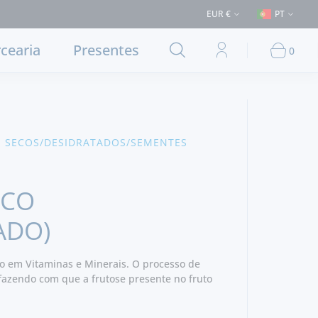
50€ (Entrega em Lisboa e concelhos limítrofes) ⚠️ Envios para Portugal 
EUR €
PT
cearia
Presentes
0
 SECOS/DESIDRATADOS/SEMENTES
ECO
ADO)
o em Vitaminas e Minerais. O processo de
 fazendo com que a frutose presente no fruto
ainda mais o mesmo. A vitamina C perde-se
ratada é uma excelente maneira de ter fruta