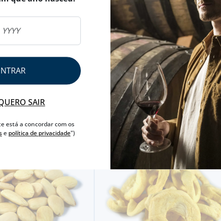
CARACTERÍSTICAS
PAÍS
TAILÂNDIA
CASCA
SEM CASCA
ENTRAR
NUTRICIONAL & ALERGÉ
QUERO SAIR
AVISO ALERGÉNEO
te está a concordar com os
s
e
política de privacidade
")