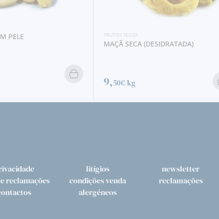
FRUTOS SECOS
(DESIDRATADA)
AVELÃ (MIOLO)
25,
95€/kg
rivacidade
litígios
newsletter
de reclamações
condições venda
reclamações
contactos
alergéneos