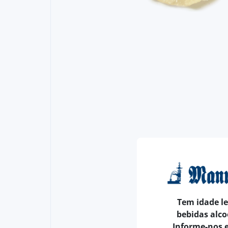
Tem idade l
bebidas alco
Informe-nos 