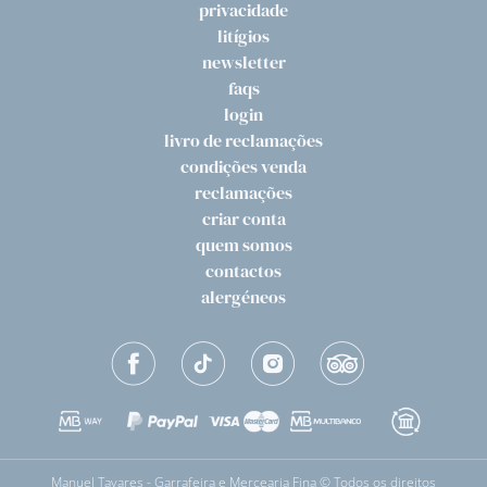
privacidade
litígios
newsletter
faqs
login
livro de reclamações
condições venda
reclamações
criar conta
quem somos
contactos
alergéneos
Manuel Tavares - Garrafeira e Mercearia Fina © Todos os direitos