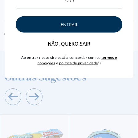
DE
VÁRIOS
PESO APROXIMADO
195 GR
ENTRAR
AVISO ALERGÉNEO
NÃO, QUERO SAIR
Ao entrar neste site está a concordar com os
termos e
condições
e
política de privacidade
")
2
/4
Outras Sugestões