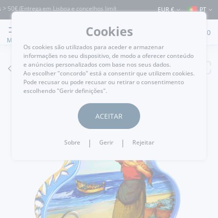
 50€ (Entrega em Lisboa e concelhos limítrofes) ⚠️ Envios para Portugal e para o 
EUR €
PT
Cookies
0
MENU
Os cookies são utilizados para aceder e armazenar
informações no seu dispositivo, de modo a oferecer conteúdo
e anúncios personalizados com base nos seus dados.
VOLTAR
Ao escolher "concordo" está a consentir que utilizem cookies.
Pode recusar ou pode recusar ou retirar o consentimento
escolhendo "Gerir definições".
ACEITAR
|
|
Sobre
Gerir
Rejeitar