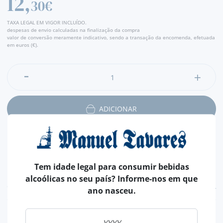
12,
30€
TAXA LEGAL EM VIGOR INCLUÍDO.
despesas de envio calculadas na finalização da compra
valor de conversão meramente indicativo, sendo a transação da encomenda, efetuada
em euros (€).
ADICIONAR
Tem idade legal para consumir bebidas
alcoólicas no seu país? Informe-nos em que
CARACTERÍSTICAS
ano nasceu.
PAÍS
PORTUGAL