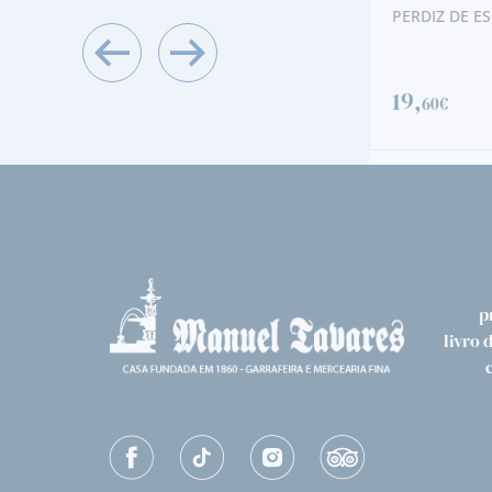
PERDIZ DE E
BRIOSA
3,
20€
19,
60€
p
livro 