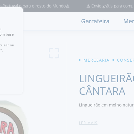
tugal e para o resto do Mundo⚠️
⚠️ Envio grátis para compras >
Garrafeira
Mer
u
com base
ecusar ou
".
MERCEARIA
CONSER
LINGUEIRÃ
CÂNTARA
Lingueirão em molho natur
Ingredientes:
Lingueirão (En
LER MAIS