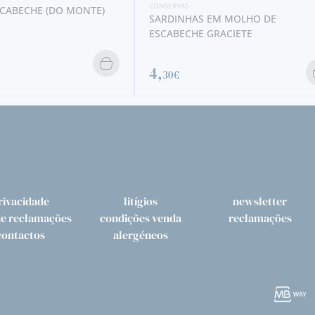
CONSERVAS
SCABECHE (DO MONTE)
SARDINHAS EM MOLHO DE
ESCABECHE GRACIETE
4,
30€
rivacidade
litígios
newsletter
de reclamações
condições venda
reclamações
contactos
alergéneos