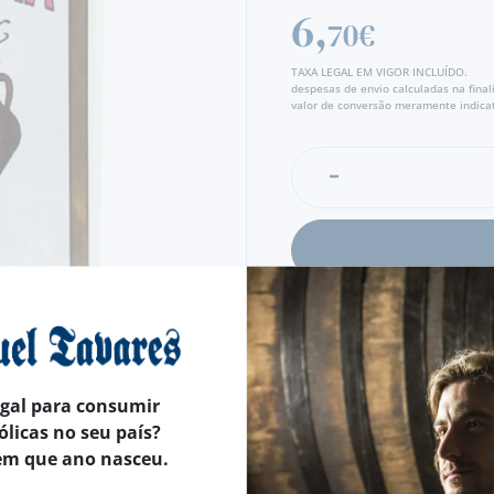
6,
70€
TAXA LEGAL EM VIGOR INCLUÍDO.
despesas de envio calculadas na fina
valor de conversão meramente indicat
egal para consumir
CARACTERÍSTICAS
ólicas no seu país?
em que ano nasceu.
PAÍS
ESPANHA