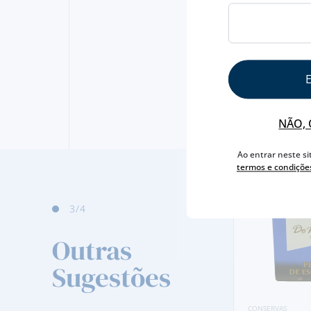
NÃO, 
Ao entrar neste si
termos e condiçõe
3
/4
Outras
Sugestões
CONSERVAS
SARDINHAS EM AZEITE DE OLIVEIRA
CONSERVAS