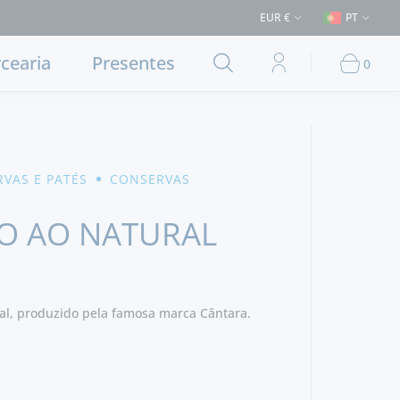
 50€ (Entrega em Lisboa e concelhos limítrofes) ⚠️ Envios para Portugal
EUR €
PT
cearia
Presentes
0
VAS E PATÉS
CONSERVAS
O AO NATURAL
al, produzido pela famosa marca Cântara.
sis Siliqua), água e sal.