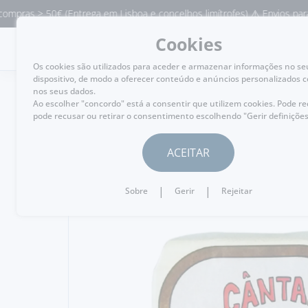
ras > 50€ (Entrega em Lisboa e concelhos limítrofes) ⚠️ Envios para Por
Cookies
MENU
Os cookies são utilizados para aceder e armazenar informações no se
dispositivo, de modo a oferecer conteúdo e anúncios personalizados 
nos seus dados.
Ao escolher "concordo" está a consentir que utilizem cookies. Pode r
pode recusar ou retirar o consentimento escolhendo "Gerir definições
VOLTAR
ACEITAR
|
|
Sobre
Gerir
Rejeitar