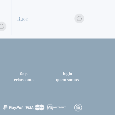
BRIOSA
3,
3,
10€
20€
faqs
login
criar conta
quem somos