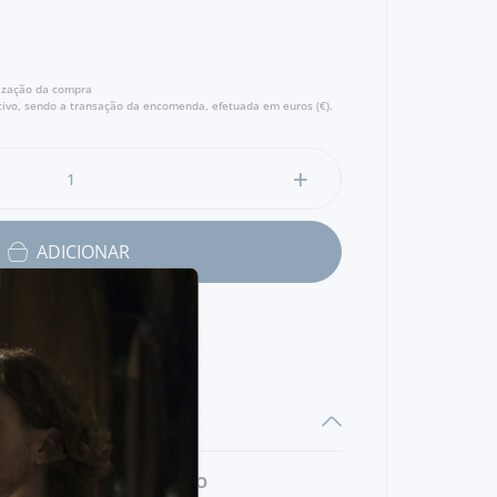
lização da compra
ivo, sendo a transação da encomenda, efetuada em euros (€).
ADICIONAR
DE
LINGUEIRÃO