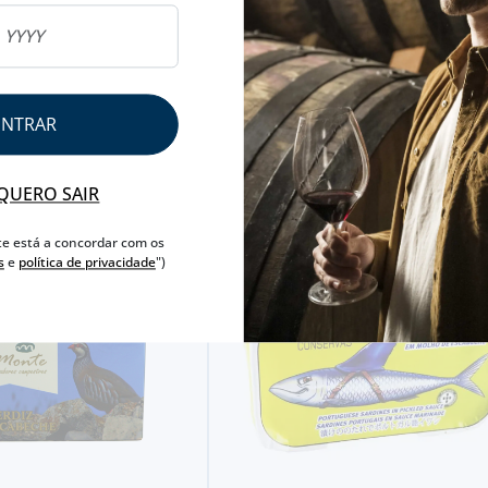
EM
NATURAL
INFORMAÇÃO COMPLEM
ENTRAR
AVISO ALERGÉNEO
QUERO SAIR
te está a concordar com os
s
e
política de privacidade
")