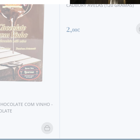
CADBURY AVELÃS (120 GRAMAS)
2,
00€
E COM VINHO -