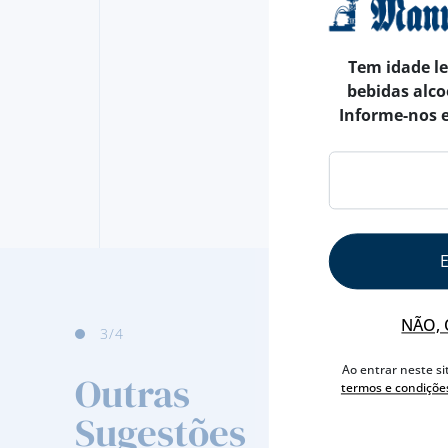
Tem idade l
bebidas alco
Informe-nos 
NÃO, 
3
/4
Ao entrar neste si
Outras
termos e condiçõe
Sugestões