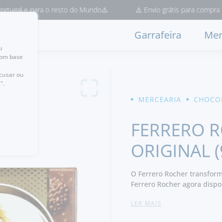
gal e para o resto do Mundo⚠️
⚠️ Envio grátis para compras > 50
Garrafeira
Mer
u
com base
ecusar ou
".
MERCEARIA
CHOCO
FERRERO R
ORIGINAL (
O Ferrero Rocher transform
Ferrero Rocher agora dispo
do Ferrero e Avelãs. - Prod
LER MAIS