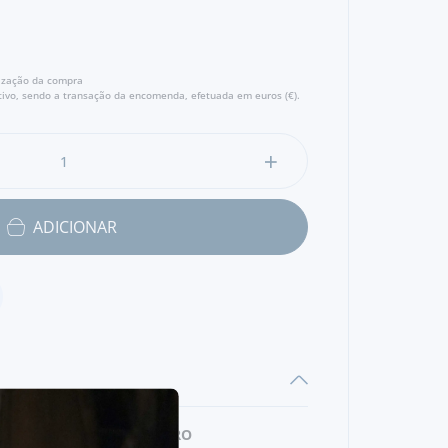
lização da compra
ivo, sendo a transação da encomenda, efetuada em euros (€).
ADICIONAR
MARCA
FERRERO