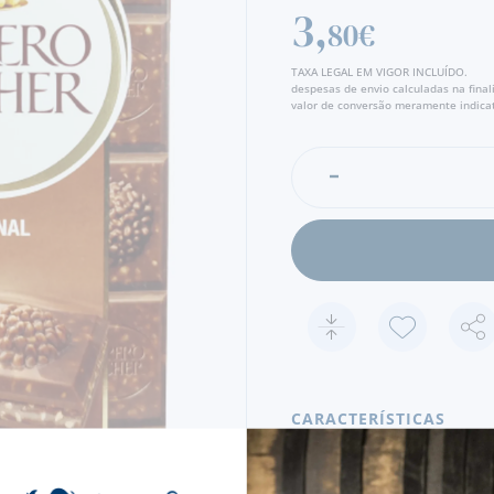
3,
80€
TAXA LEGAL EM VIGOR INCLUÍDO.
despesas de envio calculadas na fina
valor de conversão meramente indicat
CARACTERÍSTICAS
PAÍS
ITÁLIA