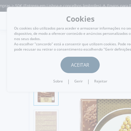
 > 50€ (Entrega em Lisboa e concelhos limítrofes) ⚠️ Envios para Portu
Cookies
MENU
Os cookies são utilizados para aceder e armazenar informações no se
dispositivo, de modo a oferecer conteúdo e anúncios personalizados 
nos seus dados.
Ao escolher "concordo" está a consentir que utilizem cookies. Pode r
pode recusar ou retirar o consentimento escolhendo "Gerir definições
VOLTAR
ACEITAR
|
|
Sobre
Gerir
Rejeitar