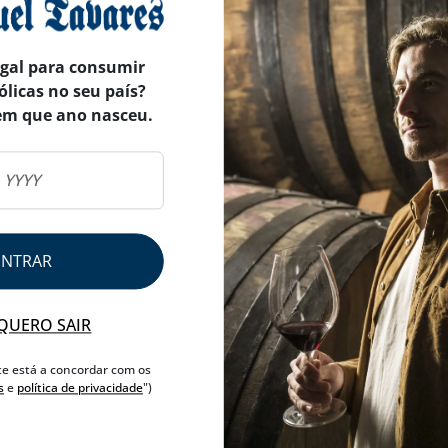
CHOCOLATE
LEITE
egal para consumir
NUTRICIONAL & ALERGÉ
ólicas no seu país?
em que ano nasceu.
INFORMAÇÃO COMPLEM
AVISO ALERGÉNEO
ENTRAR
QUERO SAIR
te está a concordar com os
s
e
política de privacidade
")
TABLETES