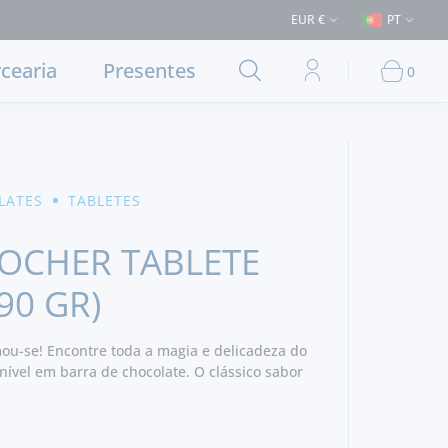
€ (Entrega em Lisboa e concelhos limítrofes) ⚠️ Envios para Portugal e
EUR €
PT
cearia
Presentes
0
LATES
TABLETES
OCHER TABLETE
90 GR)
ou-se! Encontre toda a magia e delicadeza do
nível em barra de chocolate. O clássico sabor
utor