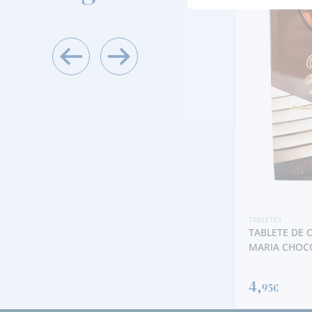
BLETES
ADBURY FRUIT & NUT (180 GRAMAS)
,
90€
TABLETES
TABLETE DE CHOCOLAT
MARIA CHOCOLATE
4,
95€