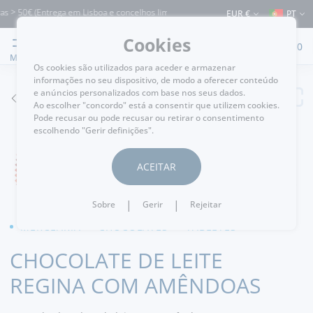
 > 50€ (Entrega em Lisboa e concelhos limítrofes) ⚠️ Envios para Portugal e para 
EUR €
PT
Cookies
0
MENU
Os cookies são utilizados para aceder e armazenar
informações no seu dispositivo, de modo a oferecer conteúdo
e anúncios personalizados com base nos seus dados.
VOLTAR
Ao escolher "concordo" está a consentir que utilizem cookies.
Pode recusar ou pode recusar ou retirar o consentimento
escolhendo "Gerir definições".
ACEITAR
|
|
Sobre
Gerir
Rejeitar
MERCEARIA
CHOCOLATES
TABLETES
CHOCOLATE DE LEITE
REGINA COM AMÊNDOAS