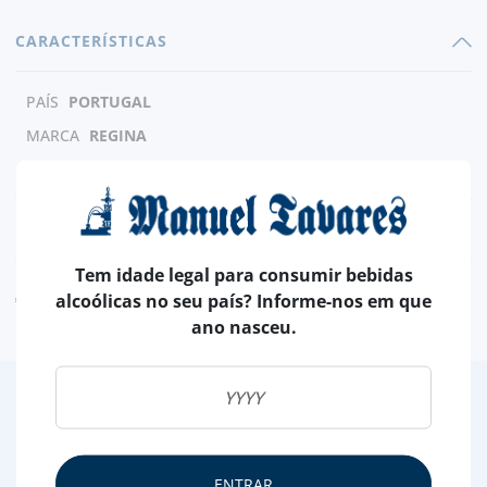
CARACTERÍSTICAS
PAÍS
PORTUGAL
MARCA
REGINA
CHOCOLATE
LEITE
NUTRICIONAL & ALERGÉNIOS
Tem idade legal para consumir bebidas
AVISO ALERGÉNEO
alcoólicas no seu país? Informe-nos em que
ano nasceu.
2
/4
Outras Sugestões
ENTRAR