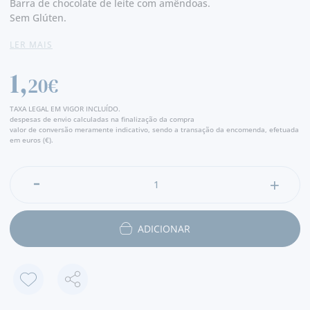
Barra de chocolate de leite com amêndoas.
Sem Glúten.
LER MAIS
Peso:
24 Gramas
1,
20€
TAXA LEGAL EM VIGOR INCLUÍDO.
despesas de envio calculadas na finalização da compra
valor de conversão meramente indicativo, sendo a transação da encomenda, efetuada
em euros (€).
ADICIONAR