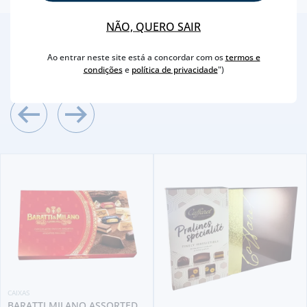
NÃO, QUERO SAIR
2
/4
Ao entrar neste site está a concordar com os
termos e
Outras Sugestões
condições
e
política de privacidade
")
CAIXAS
BARATTI MILANO ASSORTED