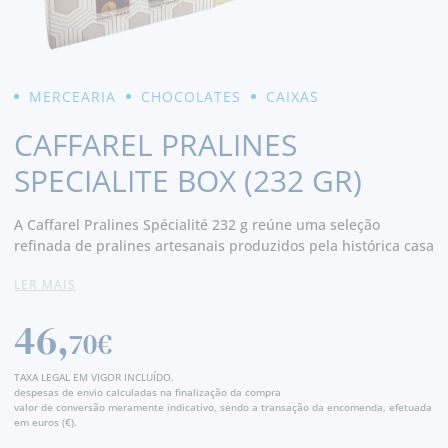
MERCEARIA
CHOCOLATES
CAIXAS
CAFFAREL PRALINES
SPECIALITE BOX (232 GR)
A Caffarel Pralines Spécialité 232 g reúne uma seleção
refinada de pralines artesanais produzidos pela histórica casa
italiana Caffarel. Cada caixa oferece uma variedade de
LER MAIS
chocolates recheados com creme, gianduia ou com avelã,
combinando textura macia, sabor delicado e tradição
46,
chocolateira piemontesa. Perfeita para oferecer, celebrar
70€
momentos especiais ou desfrutar com calma num café ou
chá. A composição sem glúten torna-a uma escolha elegante e
TAXA LEGAL EM VIGOR INCLUÍDO.
versátil para diferentes públicos.
despesas de envio calculadas na finalização da compra
valor de conversão meramente indicativo, sendo a transação da encomenda, efetuada
em euros (€).