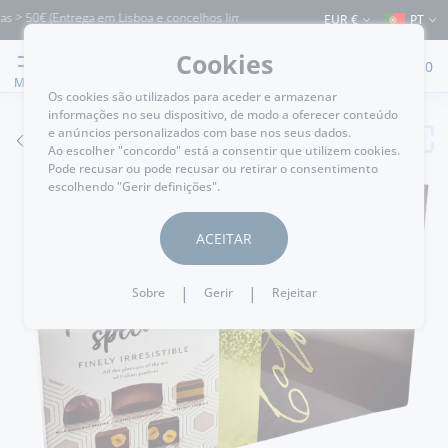
 > 50€ (Entrega em Lisboa e concelhos limítrofes) ⚠️ Envios para Portugal e para 
EUR €
PT
Cookies
0
MENU
Os cookies são utilizados para aceder e armazenar
informações no seu dispositivo, de modo a oferecer conteúdo
e anúncios personalizados com base nos seus dados.
VOLTAR
Ao escolher "concordo" está a consentir que utilizem cookies.
Pode recusar ou pode recusar ou retirar o consentimento
escolhendo "Gerir definições".
ACEITAR
|
|
Sobre
Gerir
Rejeitar