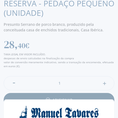
RESERVA - PEDAÇO PEQUENO
(UNIDADE)
Presunto Serrano de porco branco, produzido pela
conceituada casa de enchidos tradicionais, Casa Ibérica.
Sabor e aroma tradicionais
28,
40€
TAXA LEGAL EM VIGOR INCLUÍDO.
despesas de envio calculadas na finalização da compra
valor de conversão meramente indicativo, sendo a transação da encomenda, efetuada
em euros (€).
ADICIONAR