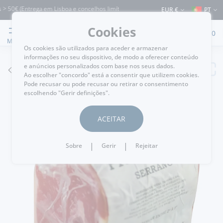
 50€ (Entrega em Lisboa e concelhos limítrofes) ⚠️ Envios para Portugal e para o r
EUR €
PT
Cookies
0
MENU
Os cookies são utilizados para aceder e armazenar
informações no seu dispositivo, de modo a oferecer conteúdo
e anúncios personalizados com base nos seus dados.
VOLTAR
Ao escolher "concordo" está a consentir que utilizem cookies.
Pode recusar ou pode recusar ou retirar o consentimento
escolhendo "Gerir definições".
ACEITAR
|
|
Sobre
Gerir
Rejeitar