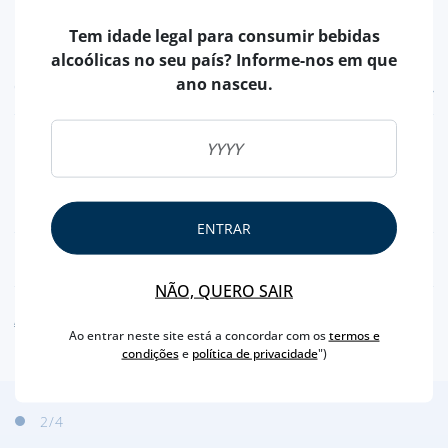
Tem idade legal para consumir bebidas
alcoólicas no seu país? Informe-nos em que
ano nasceu.
CARACTERÍSTICAS
PAÍS
PORTUGAL
CARNE DE
PORCO
PESO APROXIMADO
520 GR
ENTRAR
NUTRICIONAL & ALERGÉNIOS
NÃO, QUERO SAIR
AVISO ALERGÉNEO
Ao entrar neste site está a concordar com os
termos e
condições
e
política de privacidade
")
2
/4