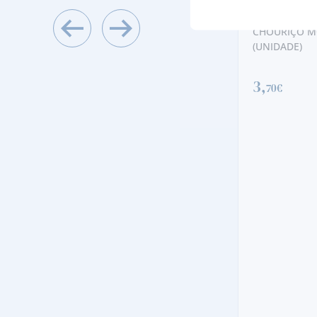
CHARCUTARIA
CHOURIÇO MOURO DO ALENTEJO
(UNIDADE)
3,
70€
CHARCUTARIA
PRESUNTO S
PEDAÇO PEQ
28,
40€