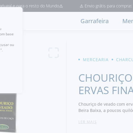
l e para o resto do Mundo⚠️
⚠️ Envio grátis para compras > 50€ 
Garrafeira
Mer
u
com base
ecusar ou
".
MERCEARIA
CHARC
CHOURIÇO
ERVAS FIN
Chouriço de veado com erv
Beira Baixa, a poucos quil
LER MAIS
Sabor distinto, com um tr
textura rica e envolvente.