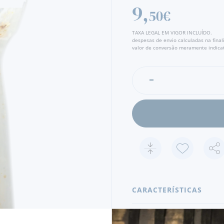
superior revestido com fina
9,
50€
sabor genuíno provando-o e
TAXA LEGAL EM VIGOR INCLUÍDO.
despesas de envio calculadas na fina
valor de conversão meramente indicat
CARACTERÍSTICAS
PAÍS
PORTUGAL