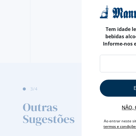
Tem idade l
bebidas alco
Informe-nos 
4
/4
Outras
NÃO, 
Sugestões
Ao entrar neste si
termos e condiçõe