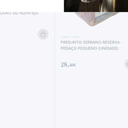
ERRANO RESERVA -
UENO (UNIDADE)
CHARCUTARIA
LINGUIÇA FINA DE PORCO PRETO
(UNIDADE)
10,
40€