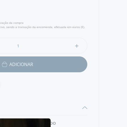
s ervas aromáticas.. Saboreie todo o seu
m fatias bastante finas. - Produtor
lização da compra
ivo, sendo a transação da encomenda, efetuada em euros (€).
ADICIONAR
CARNE DE
VEADO