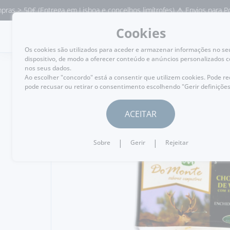
 50€ (Entrega em Lisboa e concelhos limítrofes) ⚠️ Envios para Portuga
Cookies
MENU
Os cookies são utilizados para aceder e armazenar informações no se
dispositivo, de modo a oferecer conteúdo e anúncios personalizados 
nos seus dados.
Ao escolher "concordo" está a consentir que utilizem cookies. Pode r
pode recusar ou retirar o consentimento escolhendo "Gerir definições
VOLTAR
ACEITAR
|
|
Sobre
Gerir
Rejeitar