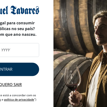
PESO APROXIMADO
250 
AVISO ALERGÉNEO
egal para consumir
ólicas no seu país?
em que ano nasceu.
ENTRAR
QUERO SAIR
te está a concordar com os
s
e
política de privacidade
")