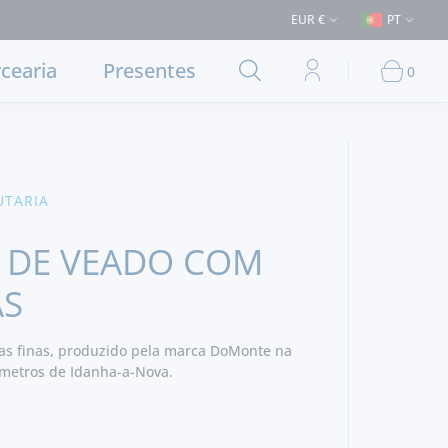
(Entrega em Lisboa e concelhos limítrofes) ⚠️ Envios para Portugal e p
EUR €
PT
cearia
Presentes
0
UTARIA
 DE VEADO COM
AS
as finas, produzido pela marca DoMonte na
ómetros de Idanha-a-Nova.
avo a natureza, claramente marcado por uma
 É um enchido de excelência e de qualidade