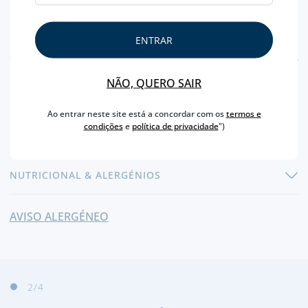
ENTRAR
CARACTERÍSTICAS
NÃO, QUERO SAIR
PAÍS
PORTUGAL
Ao entrar neste site está a concordar com os
termos e
CARNE DE
JAVALI
condições
e
política de privacidade
")
PESO APROXIMADO
250 GR
NUTRICIONAL & ALERGÉNIOS
AVISO ALERGÉNEO
2
/4