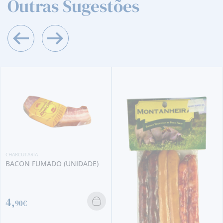
Outras Sugestões
IDADE)