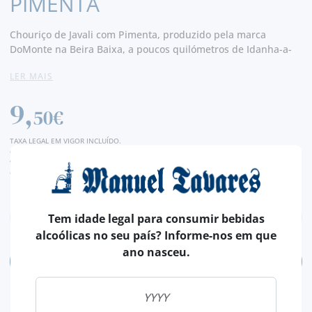
PIMENTA
Chouriço de Javali com Pimenta, produzido pela marca
DoMonte na Beira Baixa, a poucos quilómetros de Idanha-a-
Nova.
LER MAIS
Sabor distinto, com um travo a natureza, claramente marcado
9,
por uma textura rica e envolvente. É um enchido de
50€
excelência e de qualidade superior revestido com pimenta
troceada. Saboreie todo o seu sabor genuíno provando-o em
TAXA LEGAL EM VIGOR INCLUÍDO.
fatias bastante finas. - Produtor
despesas de envio calculadas na finalização da compra
valor de conversão meramente indicativo, sendo a transação da encomenda, efetuada
em euros (€).
Tem idade legal para consumir bebidas
alcoólicas no seu país? Informe-nos em que
ano nasceu.
ADICIONAR