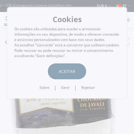
50€ (Entrega em Lisboa e concelhos limítrofes) ⚠️ Envios para Portugal e para o r
EUR €
PT
Cookies
0
MENU
Os cookies são utilizados para aceder e armazenar
informações no seu dispositivo, de modo a oferecer conteúdo
e anúncios personalizados com base nos seus dados.
VOLTAR
Ao escolher "concordo" está a consentir que utilizem cookies.
Pode recusar ou pode recusar ou retirar o consentimento
escolhendo "Gerir definições".
ACEITAR
|
|
Sobre
Gerir
Rejeitar