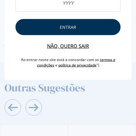
NUTRICIONAL & ALERGÉNIOS
INFORMAÇÃO COMPLEMENTAR
ENTRAR
AVISO ALERGÉNEO
NÃO, QUERO SAIR
Ao entrar neste site está a concordar com os
termos e
condições
e
política de privacidade
")
2
/4
Outras Sugestões