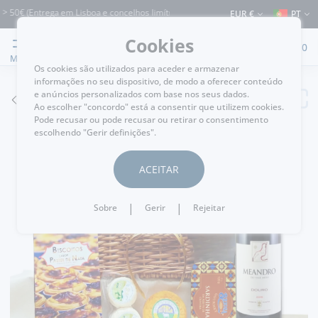
 50€ (Entrega em Lisboa e concelhos limítrofes) ⚠️ Envios para Portugal e para o 
EUR €
PT
Cookies
0
MENU
Os cookies são utilizados para aceder e armazenar
informações no seu dispositivo, de modo a oferecer conteúdo
e anúncios personalizados com base nos seus dados.
VOLTAR
Ao escolher "concordo" está a consentir que utilizem cookies.
Pode recusar ou pode recusar ou retirar o consentimento
escolhendo "Gerir definições".
ACEITAR
|
|
Sobre
Gerir
Rejeitar