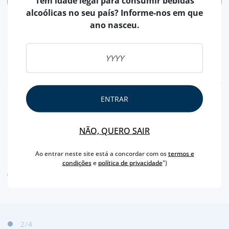
Tem idade legal para consumir bebidas
ADICIONAR
alcoólicas no seu país? Informe-nos em que
ano nasceu.
CARACTERÍSTICAS
ENTRAR
REGIÃO
ÓBIDOS
PRODUTOR
LICÓBIDOS
NÃO, QUERO SAIR
PESO LÍQUIDO
100 ML
Ao entrar neste site está a concordar com os
termos e
condições
e
política de privacidade
")
AVISO ALERGÉNEO
2
/4