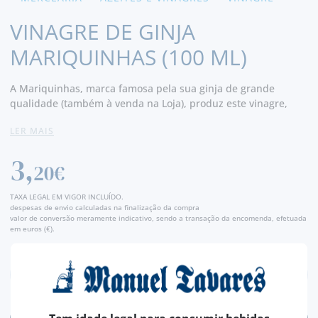
VINAGRE DE GINJA
MARIQUINHAS (100 ML)
A Mariquinhas, marca famosa pela sua ginja de grande
qualidade (também à venda na Loja), produz este vinagre,
diferente dos restantes, por precisamente conter Ginja, o que
LER MAIS
lhe confere um sabor único, diferente, onde o sabor típico do
vinagre se junta ao sabor adocicado da ginja.
3,
20€
TAXA LEGAL EM VIGOR INCLUÍDO.
despesas de envio calculadas na finalização da compra
valor de conversão meramente indicativo, sendo a transação da encomenda, efetuada
em euros (€).