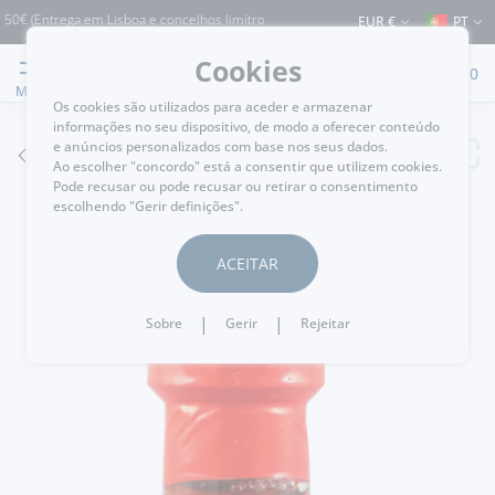
 (Entrega em Lisboa e concelhos limítrofes) ⚠️ Envios para Portugal e para o rest
EUR €
PT
Cookies
0
MENU
Os cookies são utilizados para aceder e armazenar
informações no seu dispositivo, de modo a oferecer conteúdo
e anúncios personalizados com base nos seus dados.
VOLTAR
Ao escolher "concordo" está a consentir que utilizem cookies.
Pode recusar ou pode recusar ou retirar o consentimento
escolhendo "Gerir definições".
ACEITAR
|
|
Sobre
Gerir
Rejeitar