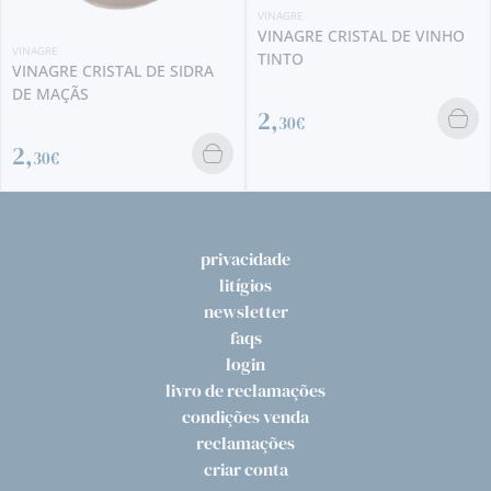
VINAGRE
VINAGRE CRISTAL DE VINHO
VINAGRE
TINTO
VINAGRE CRISTAL DE VI
RA
BRANCO
2,
30€
2,
30€
privacidade
litígios
newsletter
faqs
login
livro de reclamações
condições venda
reclamações
criar conta