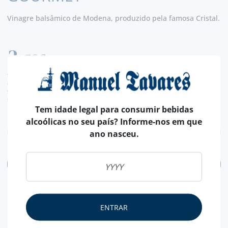
Vinagre balsâmico de Modena, produzido pela famosa Cristal.
3,
50€
TAXA LEGAL EM VIGOR INCLUÍDO.
despesas de envio calculadas na finalização da compra
valor de conversão meramente indicativo, sendo a transação da encomenda, efetuada
em euros (€).
Tem idade legal para consumir bebidas
alcoólicas no seu país? Informe-nos em que
ano nasceu.
ADICIONAR
ENTRAR