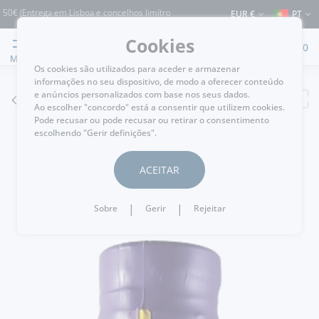
(Entrega em Lisboa e concelhos limítrofes) ⚠️ Envios para Portugal e para o resto
EUR €
PT
Cookies
0
MENU
Os cookies são utilizados para aceder e armazenar
informações no seu dispositivo, de modo a oferecer conteúdo
e anúncios personalizados com base nos seus dados.
VOLTAR
Ao escolher "concordo" está a consentir que utilizem cookies.
Pode recusar ou pode recusar ou retirar o consentimento
escolhendo "Gerir definições".
ACEITAR
|
|
Sobre
Gerir
Rejeitar