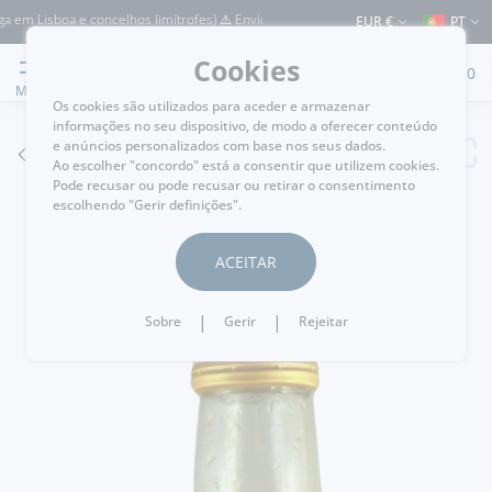
em Lisboa e concelhos limítrofes) ⚠️ Envios para Portugal e para o resto do Mundo⚠
EUR €
PT
Cookies
0
MENU
Os cookies são utilizados para aceder e armazenar
informações no seu dispositivo, de modo a oferecer conteúdo
e anúncios personalizados com base nos seus dados.
VOLTAR
Ao escolher "concordo" está a consentir que utilizem cookies.
Pode recusar ou pode recusar ou retirar o consentimento
escolhendo "Gerir definições".
ACEITAR
|
|
Sobre
Gerir
Rejeitar