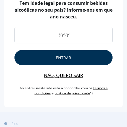
Tem idade legal para consumir bebidas
alcoólicas no seu país? Informe-nos em que
ano nasceu.
CARACTERÍSTICAS
PRODUTOR
SABORES APURADOS
ENTRAR
PESO LÍQUIDO
250 ML
NÃO, QUERO SAIR
NUTRICIONAL & ALERGÉNIOS
Ao entrar neste site está a concordar com os
termos e
condições
e
política de privacidade
")
AVISO ALERGÉNEO
3
/4