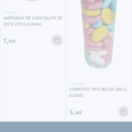
CAIXAS MT
 DE CHOCOLATE DE
AMÊNDOA
 G (CAIXA)
MIX 270 G
8,
95€
CAIXAS MT
CONFEITO TIPO BELGA 280 G
(CONE)
5,
30€