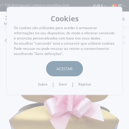
 50€ (Entrega em Lisboa e concelhos limítrofes) ⚠️ Envios para Portugal e para o 
EUR €
PT
Cookies
0
MENU
Os cookies são utilizados para aceder e armazenar
informações no seu dispositivo, de modo a oferecer conteúdo
e anúncios personalizados com base nos seus dados.
VOLTAR
Ao escolher "concordo" está a consentir que utilizem cookies.
Pode recusar ou pode recusar ou retirar o consentimento
escolhendo "Gerir definições".
ACEITAR
|
|
Sobre
Gerir
Rejeitar