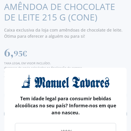
AMÊNDOA DE CHOCOLATE
DE LEITE 215 G (CONE)
Caixa exclusiva da loja com amêndoas de chocolate de leite.
Ótima para oferecer a alguém ou para si!
6,
95€
TAXA LEGAL EM VIGOR INCLUÍDO.
despesas de envio calculadas na finalização da compra
valor de conversão meramente indicativo, sendo a transação da encomenda, efetuada
em euros (€).
Tem idade legal para consumir bebidas
alcoólicas no seu país? Informe-nos em que
ano nasceu.
ADICIONAR