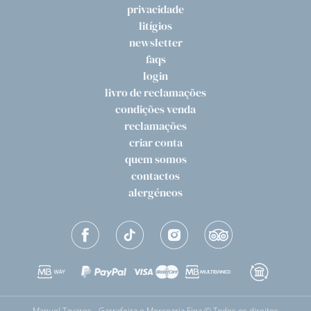
privacidade
litígios
newsletter
faqs
login
livro de reclamações
condições venda
reclamações
criar conta
quem somos
contactos
alergéneos
Manuel Tavares - Garrafeira e Mercearia Fina © Todos os direitos