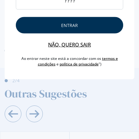
ENTRAR
NUTRICIONAL & ALERGÉNIOS
NÃO, QUERO SAIR
AVISO ALERGÉNEO
Ao entrar neste site está a concordar com os
termos e
condições
e
política de privacidade
")
2
/4
Outras Sugestões