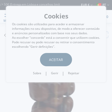
 50€ (Entrega em Lisboa e concelhos limítrofes) ⚠️ Envios para Portugal e para o 
EUR €
PT
Cookies
0
MENU
Os cookies são utilizados para aceder e armazenar
informações no seu dispositivo, de modo a oferecer conteúdo
e anúncios personalizados com base nos seus dados.
VOLTAR
Ao escolher "concordo" está a consentir que utilizem cookies.
Pode recusar ou pode recusar ou retirar o consentimento
escolhendo "Gerir definições".
ACEITAR
|
|
Sobre
Gerir
Rejeitar