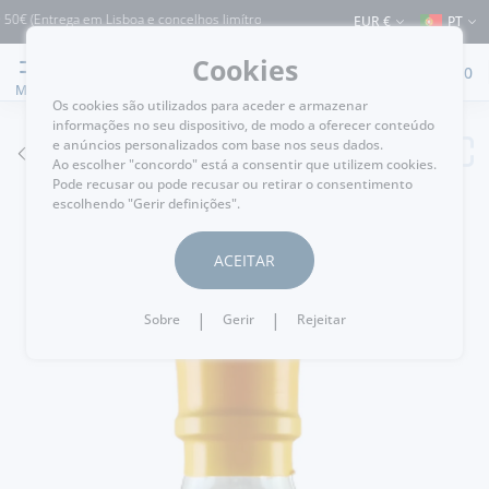
 (Entrega em Lisboa e concelhos limítrofes) ⚠️ Envios para Portugal e para o rest
EUR €
PT
Cookies
0
MENU
Os cookies são utilizados para aceder e armazenar
informações no seu dispositivo, de modo a oferecer conteúdo
e anúncios personalizados com base nos seus dados.
VOLTAR
Ao escolher "concordo" está a consentir que utilizem cookies.
Pode recusar ou pode recusar ou retirar o consentimento
escolhendo "Gerir definições".
ACEITAR
|
|
Sobre
Gerir
Rejeitar