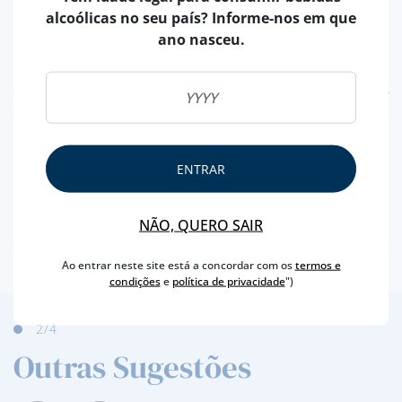
alcoólicas no seu país? Informe-nos em que
ano nasceu.
CARACTERÍSTICAS
PAÍS
JAPÃO
TIPO
BLENDED
ENTRAR
CAPACIDADE
70 CL
TEOR ALCOÓLICO
40 %
NÃO, QUERO SAIR
Ao entrar neste site está a concordar com os
termos e
condições
e
política de privacidade
")
2
/4
Outras Sugestões