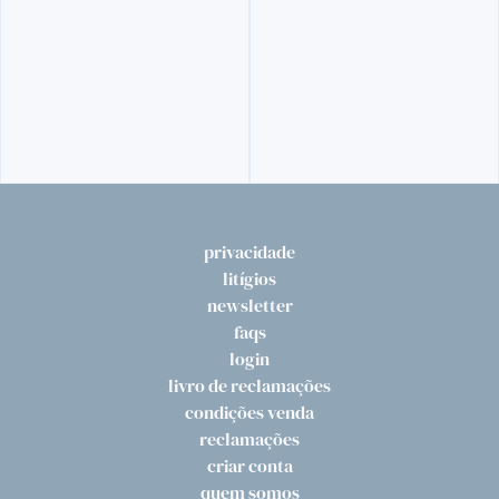
WHISKY
JOHNNIE WALKER BLUE LABEL
291,
50€
privacidade
litígios
newsletter
faqs
login
livro de reclamações
condições venda
reclamações
criar conta
quem somos