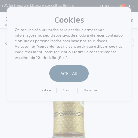
 (Entrega em Lisboa e concelhos limítrofes) ⚠️ Envios para Portugal e para o rest
EUR €
PT
Cookies
0
MENU
Os cookies são utilizados para aceder e armazenar
informações no seu dispositivo, de modo a oferecer conteúdo
e anúncios personalizados com base nos seus dados.
VOLTAR
Ao escolher "concordo" está a consentir que utilizem cookies.
Pode recusar ou pode recusar ou retirar o consentimento
escolhendo "Gerir definições".
ACEITAR
|
|
Sobre
Gerir
Rejeitar