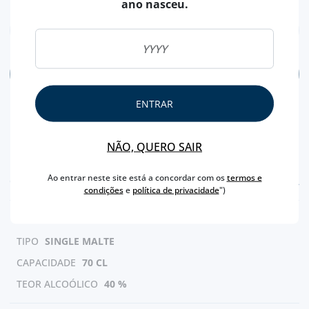
ano nasceu.
final é longo com melão, carvalho fresco e especiarias de
carvalho. - Produtor
ADICIONAR
ENTRAR
NÃO, QUERO SAIR
Ao entrar neste site está a concordar com os
termos e
CARACTERÍSTICAS
condições
e
política de privacidade
")
PAÍS
ESCÓCIA
TIPO
SINGLE MALTE
CAPACIDADE
70 CL
TEOR ALCOÓLICO
40 %