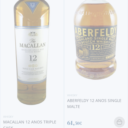
WHISKY
FAMOUS GROUSE GLASG
2014 SINGLE MALTE
469,
00€
WHISKY
ABERFELDY 12 ANOS SINGLE
MALTE
61,
E
50€