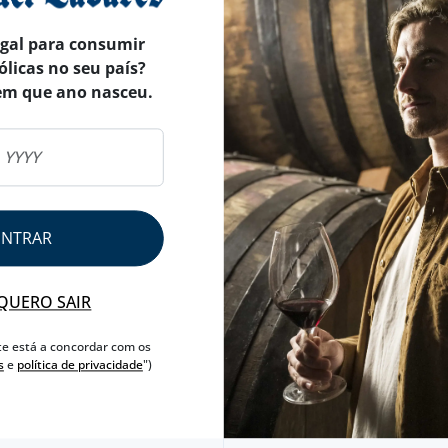
egal para consumir
ólicas no seu país?
em que ano nasceu.
ENTRAR
QUERO SAIR
te está a concordar com os
s
e
política de privacidade
")