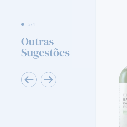
4
/4
Outras
Sugestões