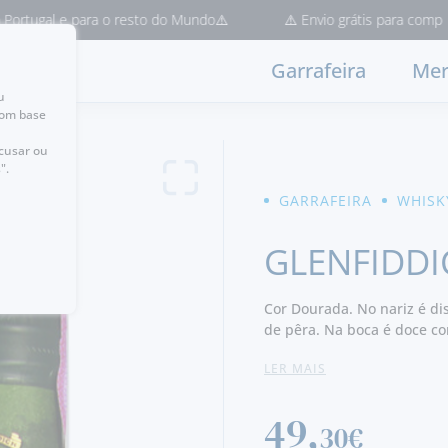
l e para o resto do Mundo⚠️
⚠️ Envio grátis para compras > 50€
Garrafeira
Mer
u
com base
ecusar ou
".
GARRAFEIRA
WHISK
GLENFIDDI
Cor Dourada. No nariz é di
de pêra. Na boca é doce co
de caramelo, creme, malte 
LER MAIS
49,
30€