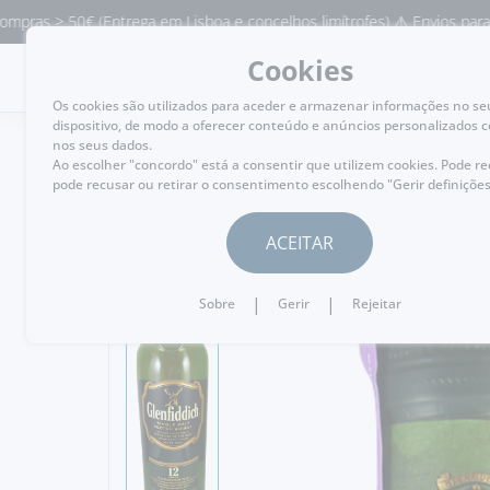
> 50€ (Entrega em Lisboa e concelhos limítrofes) ⚠️ Envios para Portuga
Cookies
MENU
Os cookies são utilizados para aceder e armazenar informações no se
dispositivo, de modo a oferecer conteúdo e anúncios personalizados 
nos seus dados.
Ao escolher "concordo" está a consentir que utilizem cookies. Pode r
pode recusar ou retirar o consentimento escolhendo "Gerir definições
VOLTAR
ACEITAR
|
|
Sobre
Gerir
Rejeitar