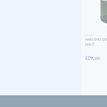
WHISKY
WHISKY
HAKUSHU DISTILLER’S RESERVE SINGLE
HIGHLAND PA
MALT
129,
525,
00€
00€