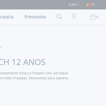
 (Entrega em Lisboa e concelhos limítrofes) ⚠️ Envios para Portugal e p
EUR €
PT
cearia
Presentes
0
Y
CH 12 ANOS
stintamente fresco e frutado com um toque
m notas frutadas. Desenvolve para sabores
e carvalho. Final suave, maduro e longo.