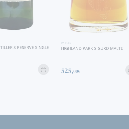
WHISKY
BUSHMILLS BLACK BUSH
28,
50€
RK SIGURD MALTE